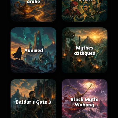
arabe
Mythes
Avowed
aztèques
Black Myth:
Baldur's Gate 3
Wukong