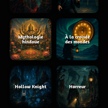
Mythologie
À la croisée
hindoue
des mondes
Hollow Knight
Horreur