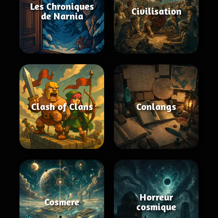
Les Chroniques
Civilisation
de Narnia
Clash of Clans
Conlangs
Horreur
Cosmere
cosmique