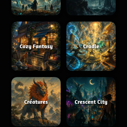
Cozy Fantasy
Cradle
Créatures
Crescent City