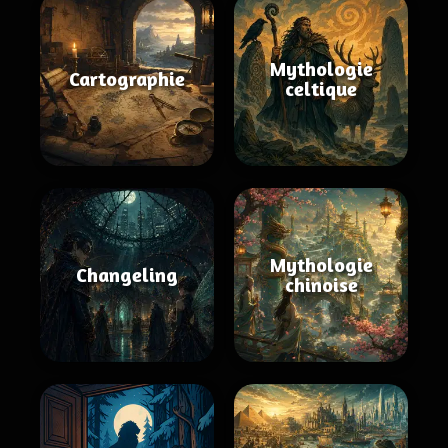
Mythologie
Cartographie
celtique
Mythologie
Changeling
chinoise