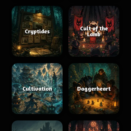
Cult of the
Cryptides
Lamb
Cultivation
Daggerheart