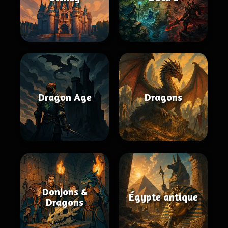
Dragon Age
Dragons
Donjons &
Égypte antique
Dragons