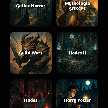
Mythologie
Gothic Horror
grecque
Guild Wars
Hades II
Hades
Harry Potter