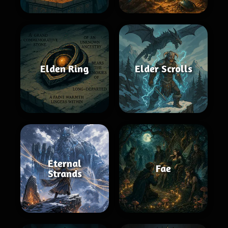
Elden Ring
Elder Scrolls
Eternal
Fae
Strands