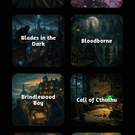
Blades in the
Bloodborne
Dark
Brindlewood
Call of Cthulhu
Bay