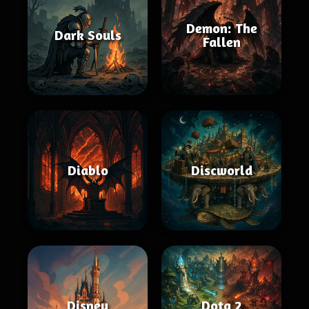
Demon: The
Dark Souls
Fallen
Diablo
Discworld
Disney
Dota 2