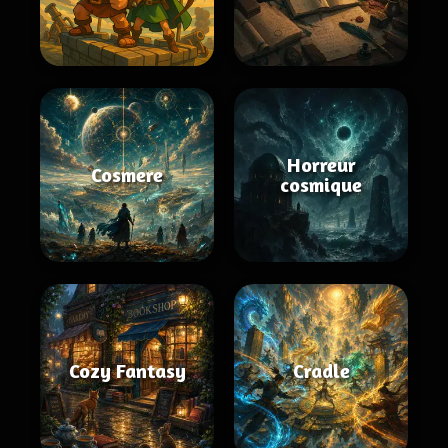
Horreur
Cosmere
cosmique
Cozy Fantasy
Cradle