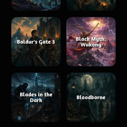
Black Myth:
Baldur's Gate 3
Wukong
Blades in the
Bloodborne
Dark