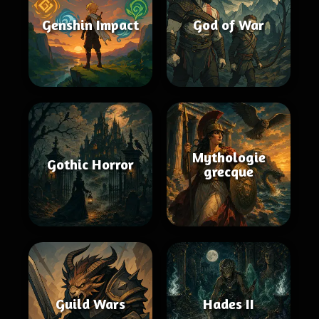
Genshin Impact
God of War
Mythologie
Gothic Horror
grecque
Guild Wars
Hades II