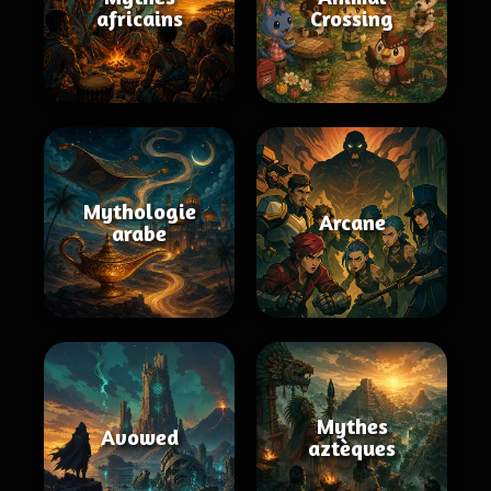
africains
Crossing
Mythologie
Arcane
arabe
Mythes
Avowed
aztèques