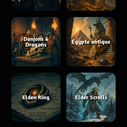
Donjons &
Égypte antique
Dragons
Elden Ring
Elder Scrolls