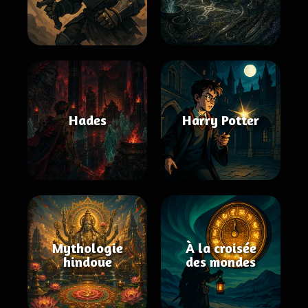
Hades
Harry Potter
Mythologie
À la croisée
hindoue
des mondes