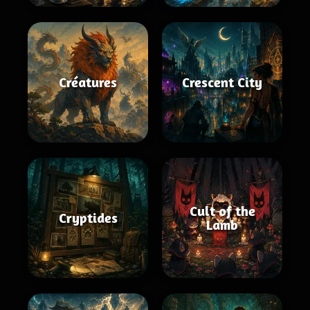
Créatures
Crescent City
Cult of the
Cryptides
Lamb