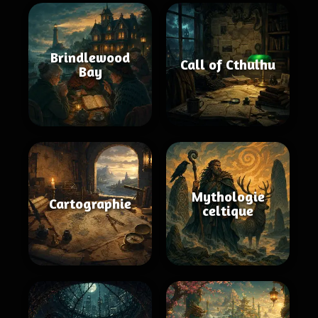
Brindlewood
Call of Cthulhu
Bay
Mythologie
Cartographie
celtique