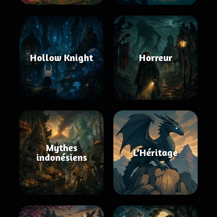
Hollow Knight
Horreur
Mythes
L’Héritage
indonésiens