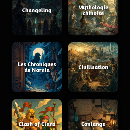
Mythologie
Changeling
chinoise
Les Chroniques
Civilisation
de Narnia
Clash of Clans
Conlangs