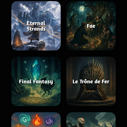
Eternal
Fae
Strands
Final Fantasy
Le Trône de Fer