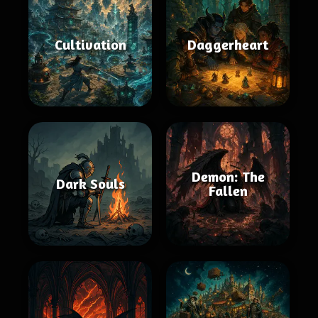
Cultivation
Daggerheart
Demon: The
Dark Souls
Fallen