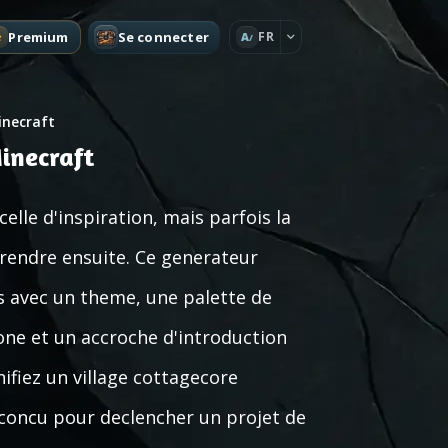
Premium
Se connecter
FR
A
inecraft
inecraft
le d'inspiration, mais parfois la
eprendre ensuite. Ce generateur
s avec un theme, une palette de
one et un accroche d'introduction
fiez un village cottagecore
 concu pour declencher un projet de