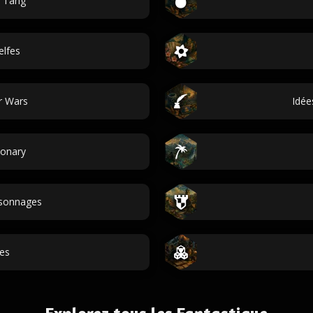
 Tang
elfes
r Wars
Idée
ionary
sonnages
ues