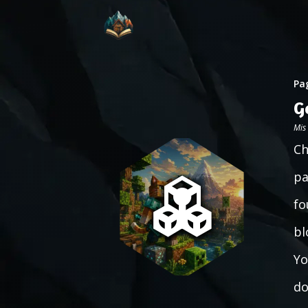
Pag
G
Mis
Ch
pa
fo
bl
Yo
do