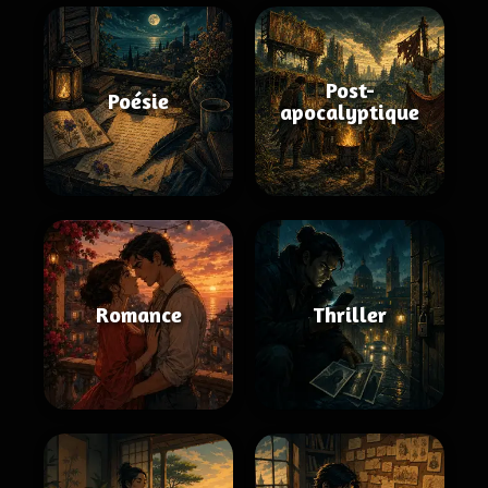
Post-
Poésie
apocalyptique
Romance
Thriller