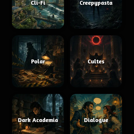
Cli-Fi
Creepypasta
Polar
Cultes
Dark Academia
Dialogue