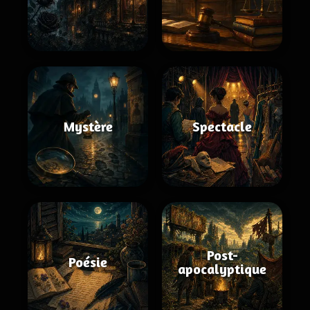
Mystère
Spectacle
Post-
Poésie
apocalyptique