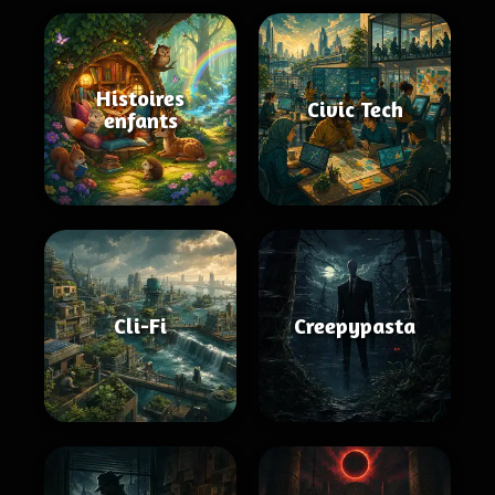
Histoires
Civic Tech
enfants
Cli-Fi
Creepypasta