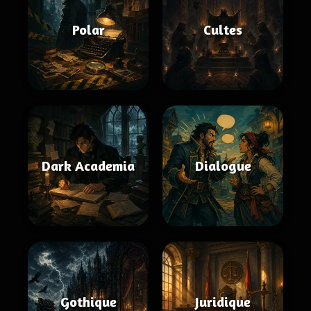
Polar
Cultes
Dark Academia
Dialogue
Gothique
Juridique