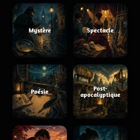
Mystère
Spectacle
Post-
Poésie
apocalyptique