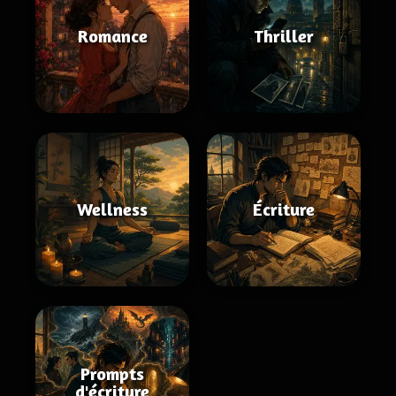
Romance
Thriller
Wellness
Écriture
Prompts
d'écriture