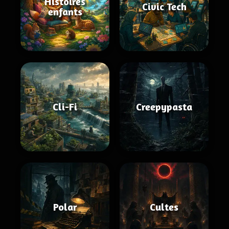
Histoires
Civic Tech
enfants
Cli-Fi
Creepypasta
Polar
Cultes