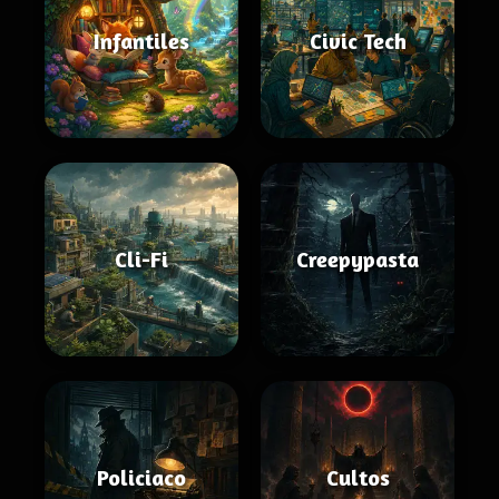
Infantiles
Civic Tech
Cli-Fi
Creepypasta
Policiaco
Cultos