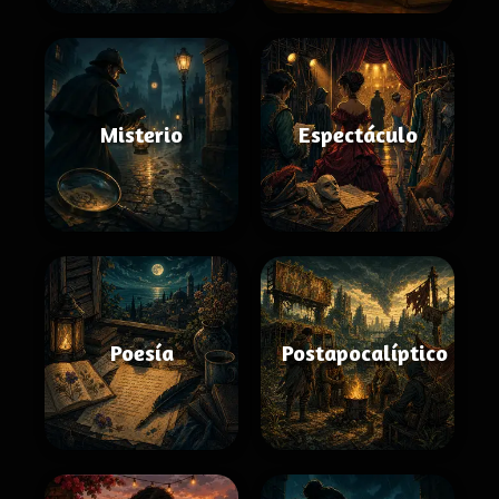
Misterio
Espectáculo
Poesía
Postapocalíptico