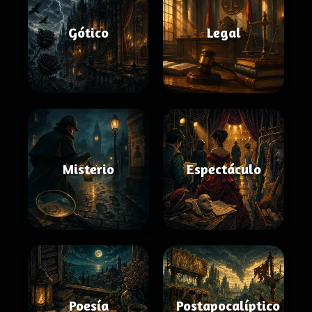
Gótico
Legal
Misterio
Espectáculo
Poesía
Postapocalíptico