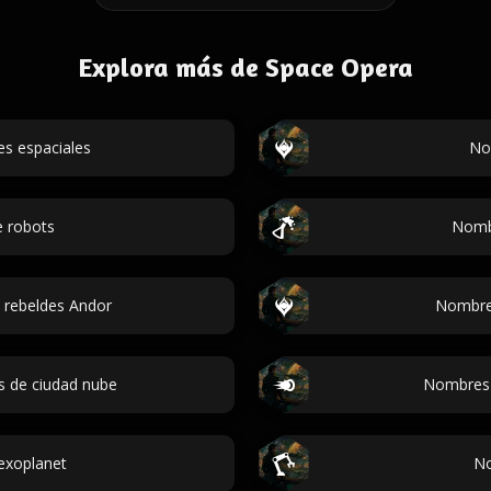
Explora más de Space Opera
s espaciales
No
 robots
Nombr
 rebeldes Andor
Nombres
s de ciudad nube
Nombres d
exoplanet
No