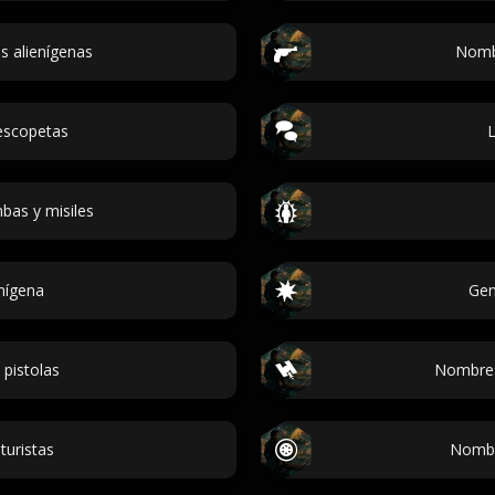
 alienígenas
Nomb
escopetas
L
as y misiles
nígena
Gen
pistolas
Nombres
uristas
Nombr