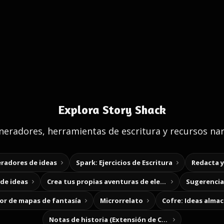
Explora Story Shack
eradores, herramientas de escritura y recursos nar
radores de ideas
Spark: Ejercicios de Escritura
Redacta 
de ideas
Crea tus propias aventuras de elección
Sugerencias
r de mapas de fantasía
Microrrelato
Cofre: Ideas alma
Notas de historia (Extensión de Chrome)