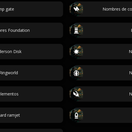
mp gate
Nombres de coo
res Foundation
derson Disk
N
Ringworld
N
elementos
N
ard ramjet