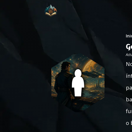
Ini
G
Act
No
ín
pa
ba
fu
o 