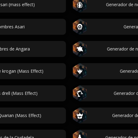
sari (mass effect)
Generador de no
ombres Asari
Genera
bres de Angara
Generador de 
 krogan (Mass Effect)
Generado
rell (Mass Effect)
Generador d
uarian (Mass Effect)
Generador de
s de la Ciudadela
Generador de n