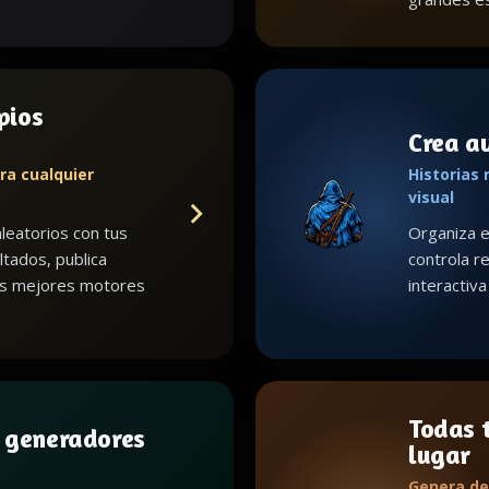
pios
Crea a
ra cualquier
Historias 
visual
leatorios con tus
Organiza e
ltados, publica
controla re
us mejores motores
interactiv
Todas t
 generadores
lugar
Genera de