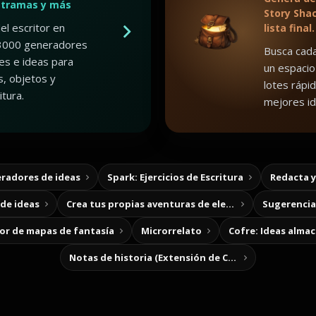
 tramas y más
Story Shac
el escritor en
lista final.
3000 generadores
Busca cada
es e ideas para
un espacio
, objetos y
lotes rápid
tura.
mejores id
radores de ideas
Spark: Ejercicios de Escritura
Redacta 
de ideas
Crea tus propias aventuras de elección
Sugerencias
r de mapas de fantasía
Microrrelato
Cofre: Ideas alma
Notas de historia (Extensión de Chrome)