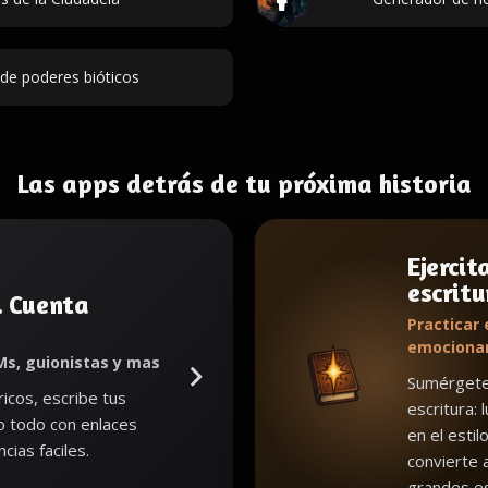
de poderes bióticos
Las apps detrás de tu próxima historia
Ejercit
escritu
. Cuenta
Practicar 
emociona
Ms, guionistas y mas
Sumérgete 
icos, escribe tus
escritura: 
lo todo con enlaces
en el estil
cias faciles.
convierte 
grandes es