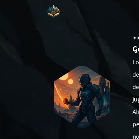
Ini
G
Lo
de
de
ju
Al
pe
no