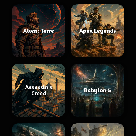
Alien: Terre
Apex Legends
Assassin's
Babylon 5
Creed