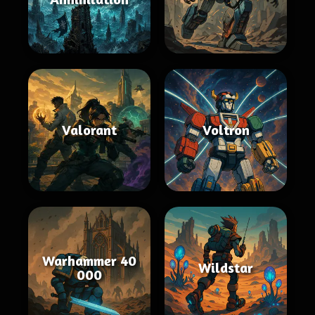
Valorant
Voltron
Warhammer 40
Wildstar
000