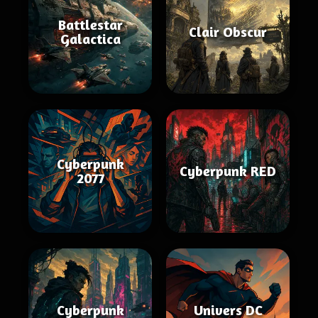
Battlestar
Clair Obscur
Galactica
Cyberpunk
Cyberpunk RED
2077
Cyberpunk
Univers DC