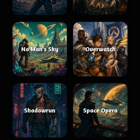
No Man's Sky
Overwatch
Shadowrun
Space Opera