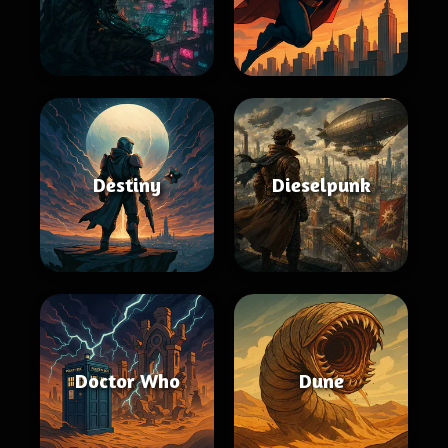
Destiny
Dieselpunk
Doctor Who
Dune