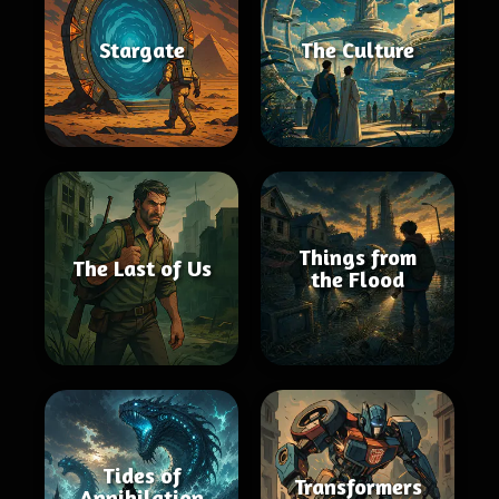
Stargate
The Culture
Things from
The Last of Us
the Flood
Tides of
Transformers
Annihilation