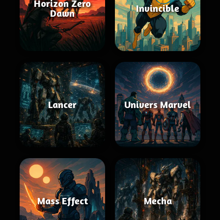
Horizon Zero
Invincible
Dawn
Lancer
Univers Marvel
Mass Effect
Mecha