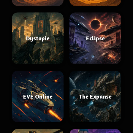
Dystopie
Eclipse
EVE Online
The Expanse