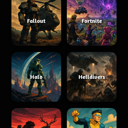
Fallout
Fortnite
Halo
Helldivers