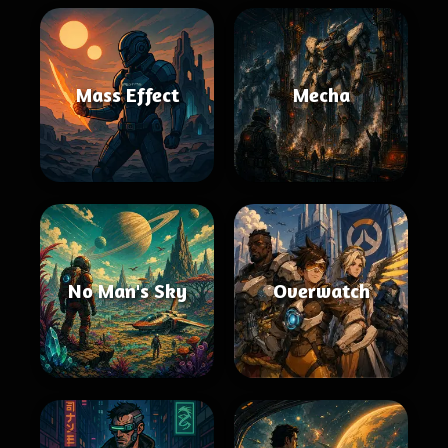
Mass Effect
Mecha
No Man's Sky
Overwatch