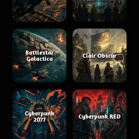
Battlestar
Clair Obscur
Galactica
Cyberpunk
Cyberpunk RED
2077