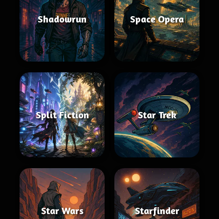
Shadowrun
Space Opera
Split Fiction
Star Trek
Star Wars
Starfinder