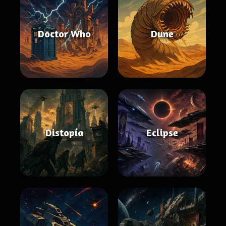
Doctor Who
Dune
Distopía
Eclipse