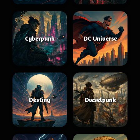
Cyberpunk
DC Universe
Destiny
Dieselpunk