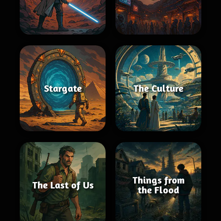
Stargate
The Culture
Things from
The Last of Us
the Flood