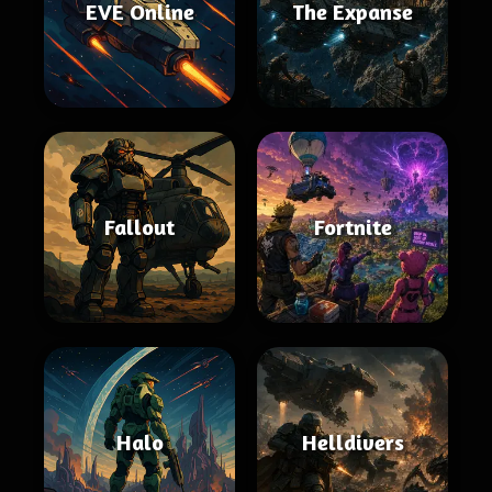
EVE Online
The Expanse
Fallout
Fortnite
Halo
Helldivers