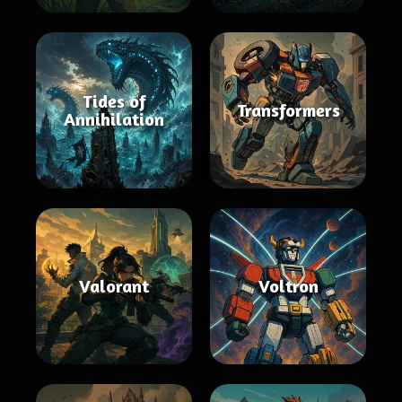
Tides of
Transformers
Annihilation
Valorant
Voltron