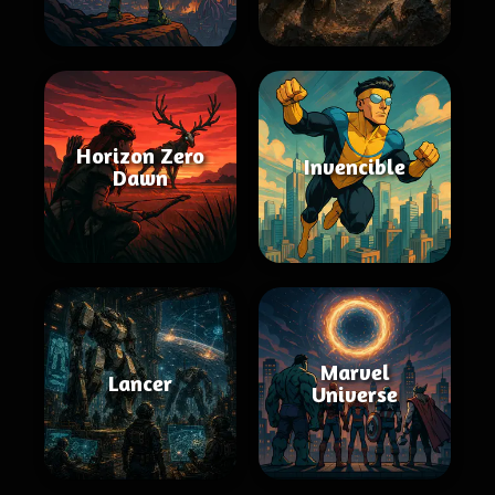
Horizon Zero
Invencible
Dawn
Marvel
Lancer
Universe