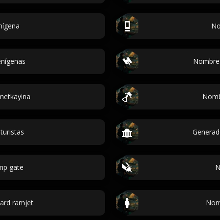
nígena
No
enígenas
Nombres
metkayina
Nombr
uristas
Generad
mp gate
N
ard ramjet
Nomb