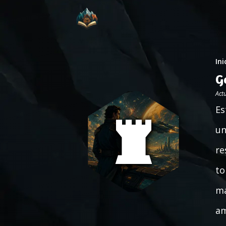
Ini
G
Act
Es
un
re
to
ma
am