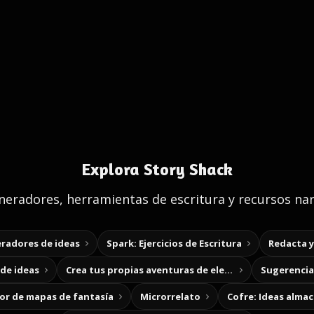
Explora Story Shack
eradores, herramientas de escritura y recursos nar
radores de ideas
Spark: Ejercicios de Escritura
Redacta 
de ideas
Crea tus propias aventuras de elección
Sugerencias
r de mapas de fantasía
Microrrelato
Cofre: Ideas alma