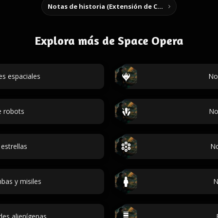
Notas de historia (Extensión de Chrome)
Explora más de Space Opera
s espaciales
No
 robots
No
strellas
No
as y misiles
N
es alienígenas