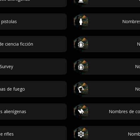
pistolas
Nombres 
 ciencia ficción
N
Survey
No
as de fuego
No
 alienígenas
Nombres de coo
 rifles
Nombr