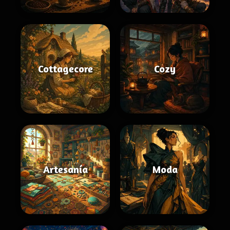
Cottagecore
Cozy
Artesanía
Moda