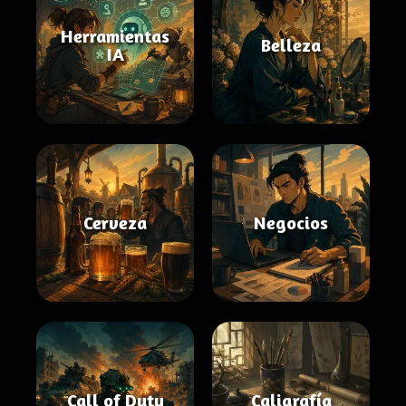
Herramientas
Belleza
IA
Cerveza
Negocios
Call of Duty
Caligrafía