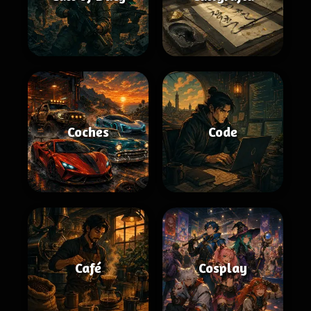
Coches
Code
Café
Cosplay