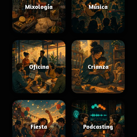
Mixología
Música
Oficina
Crianza
Fiesta
Podcasting