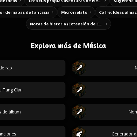
de ideas
Crea tus propias aventuras de elección
Sugerencias
r de mapas de fantasía
Microrrelato
Cofre: Ideas alma
Notas de historia (Extensión de Chrome)
Explora más de Música
de rap
N
 Tang Clan
os de álbum
Nom
anciones
Generador d