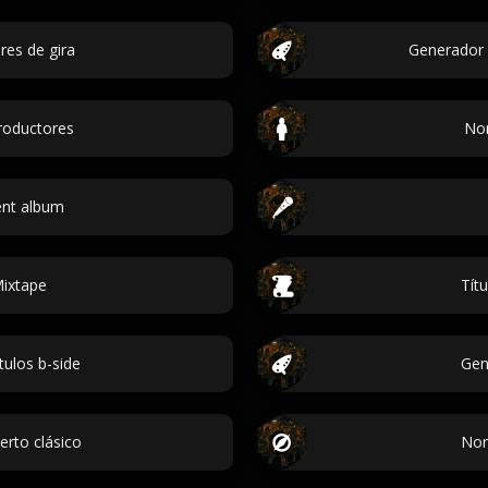
es de gira
Generador 
roductores
Nom
ent album
Mixtape
Tít
tulos b-side
Gen
erto clásico
Nom