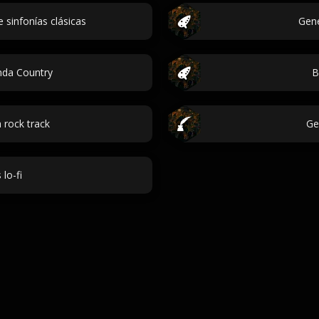
 sinfonías clásicas
Gene
da Country
B
rock track
Ge
lo-fi