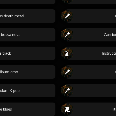
s death metal
s bossa nova
Cancio
e track
Instrucc
 álbum emo
ndom K-pop
e blues
Tít