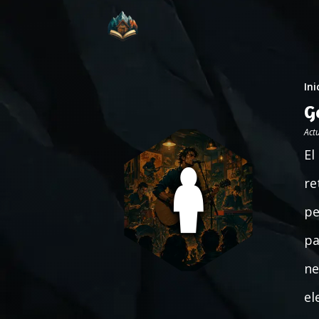
Ini
G
Act
El
re
pe
pa
ne
el