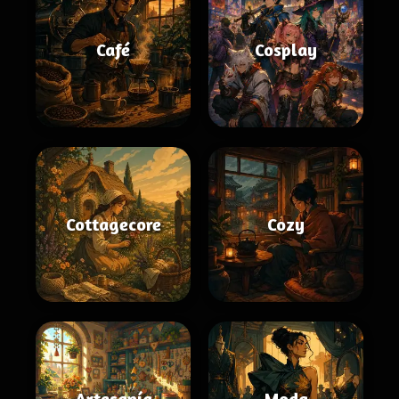
Café
Cosplay
Cottagecore
Cozy
Artesanía
Moda