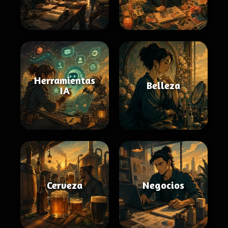
Herramientas
Belleza
IA
Cerveza
Negocios