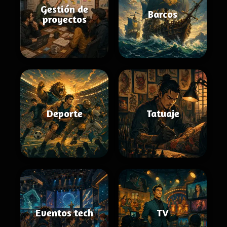
Gestión de
Barcos
proyectos
Deporte
Tatuaje
Eventos tech
TV