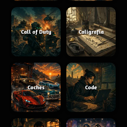
Call of Duty
Caligrafía
Coches
Code