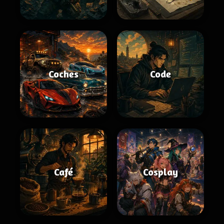
Coches
Code
Café
Cosplay