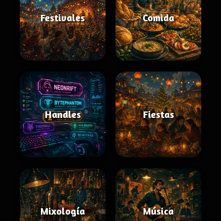
Festivales
Comida
Handles
Fiestas
Mixología
Música