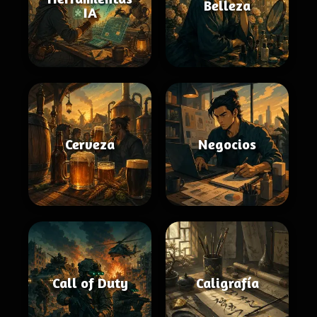
Belleza
IA
Cerveza
Negocios
Call of Duty
Caligrafía