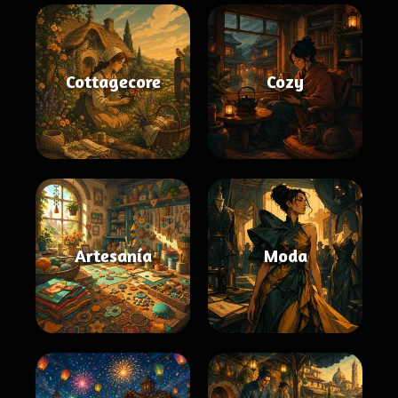
Cottagecore
Cozy
Artesanía
Moda