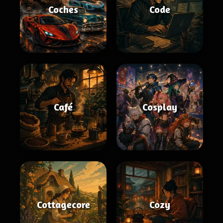
Coches
Code
Café
Cosplay
Cottagecore
Cozy