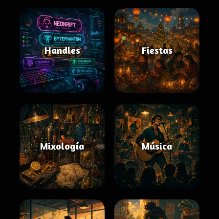
Handles
Fiestas
Mixología
Música