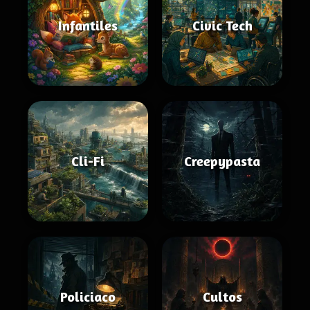
Infantiles
Civic Tech
Cli-Fi
Creepypasta
Policiaco
Cultos