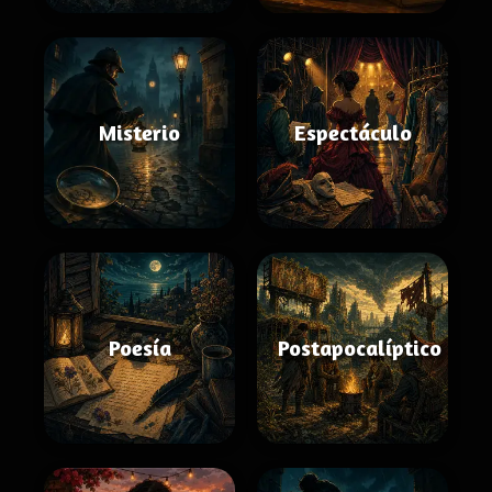
Misterio
Espectáculo
Poesía
Postapocalíptico