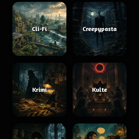
Cli-Fi
Creepypasta
Krimi
Kulte