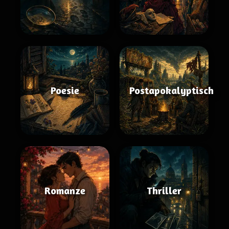
Poesie
Postapokalyptisch
Romanze
Thriller