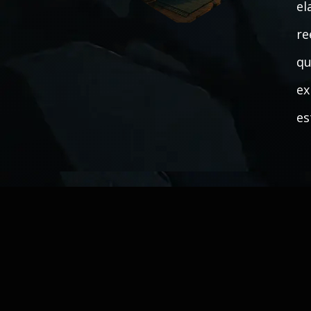
el
re
qu
ex
es