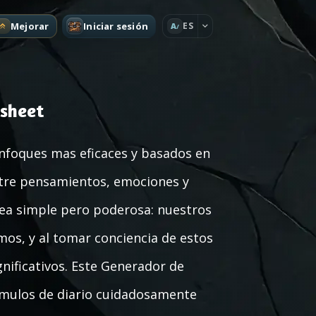
Mejorar
Iniciar sesión
ES
A
ksheet
enfoques mas eficaces y basados en
ntre pensamientos, emociones y
dea simple pero poderosa: nuestros
os, y al tomar conciencia de estos
ificativos. Este Generador de
imulos de diario cuidadosamente