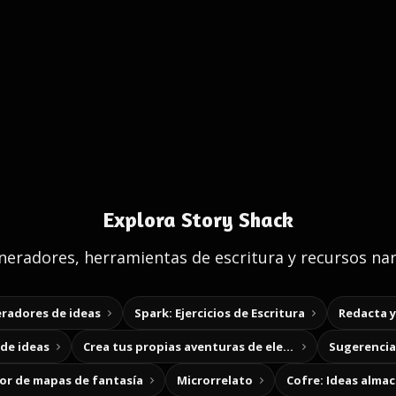
Explora Story Shack
eradores, herramientas de escritura y recursos nar
radores de ideas
Spark: Ejercicios de Escritura
Redacta 
de ideas
Crea tus propias aventuras de elección
Sugerencias
r de mapas de fantasía
Microrrelato
Cofre: Ideas alma