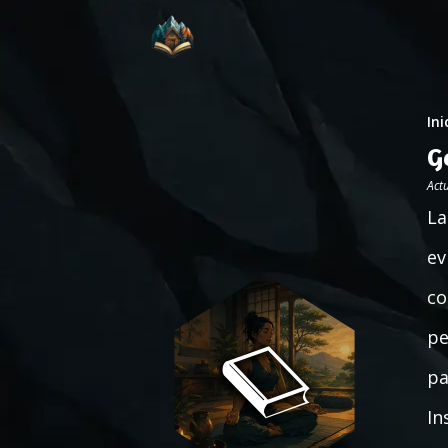
Ini
G
Act
La
ev
co
pe
pa
In