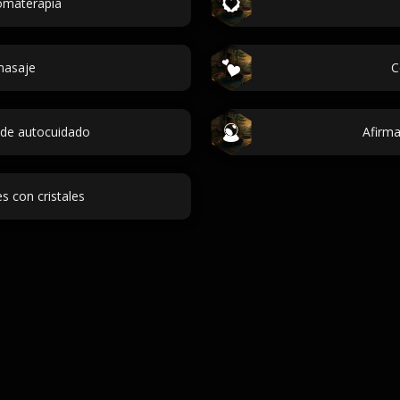
omaterapia
masaje
C
 de autocuidado
Afirma
s con cristales