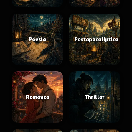
Poesía
Postapocalíptico
Romance
Thriller