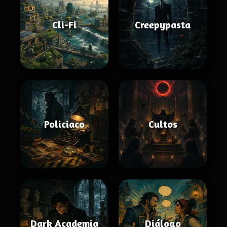
Cli-Fi
Creepypasta
Policiaco
Cultos
Dark Academia
Diálogo