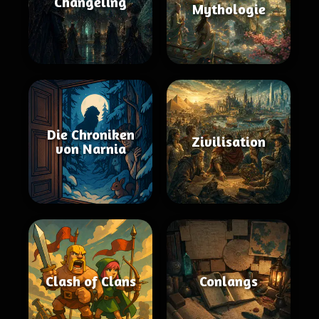
Changeling
Mythologie
Die Chroniken
Zivilisation
von Narnia
Clash of Clans
Conlangs