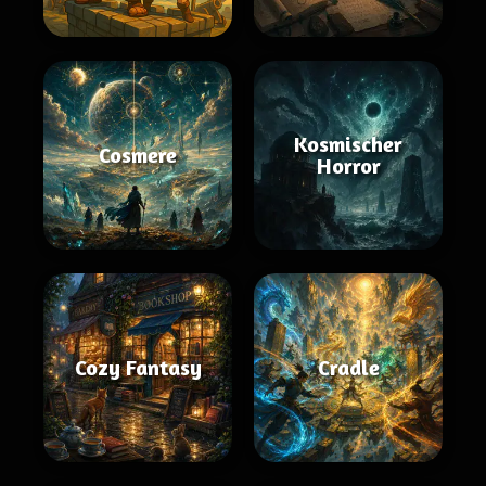
Kosmischer
Cosmere
Horror
Cozy Fantasy
Cradle