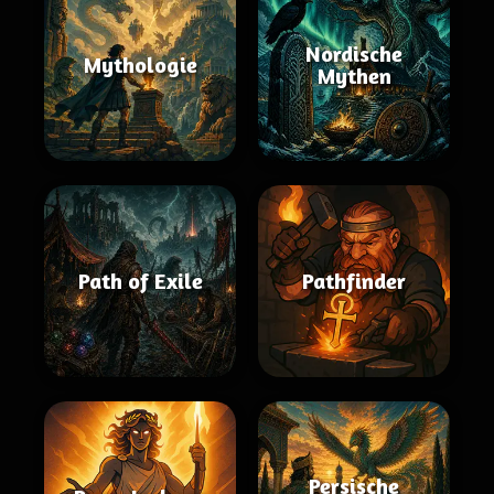
Nordische
Mythologie
Mythen
Path of Exile
Pathfinder
Persische