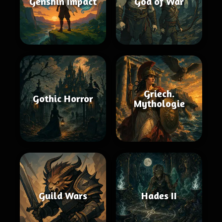
Genshin Impact
God of War
Griech.
Gothic Horror
Mythologie
Guild Wars
Hades II