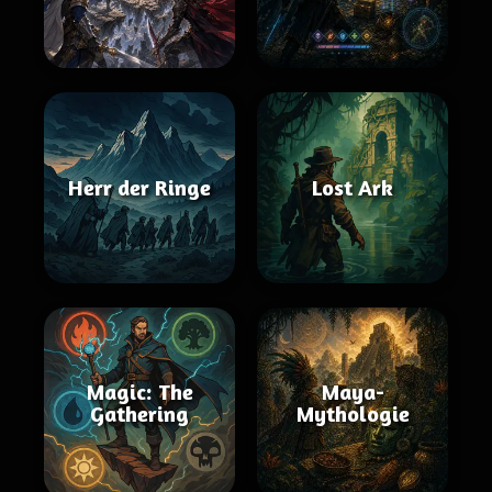
Herr der Ringe
Lost Ark
Magic: The
Maya-
Gathering
Mythologie