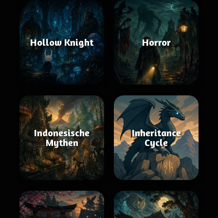
Hollow Knight
Horror
Indonesische
Inheritance
Mythen
Cycle