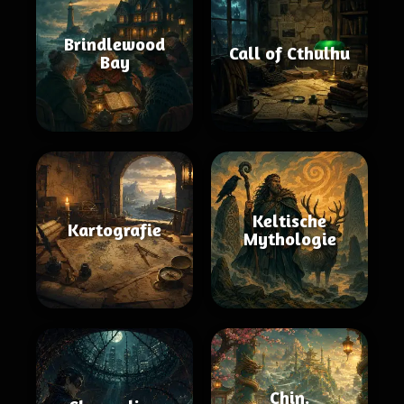
Brindlewood
Call of Cthulhu
Bay
Keltische
Kartografie
Mythologie
Chin.