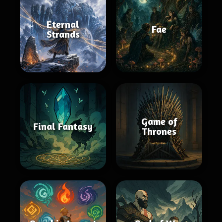
Eternal
Fae
Strands
Game of
Final Fantasy
Thrones