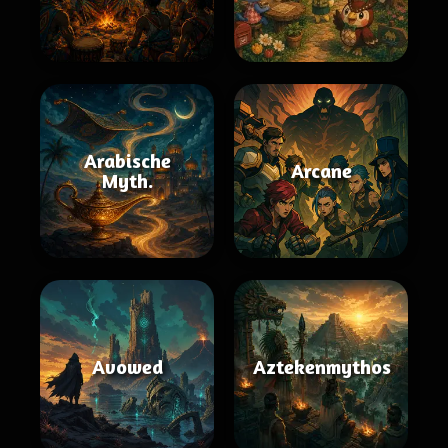
Arabische
Arcane
Myth.
Avowed
Aztekenmythos