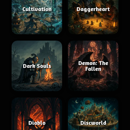
Cultivation
Daggerheart
Demon: The
Dark Souls
Fallen
Diablo
Discworld