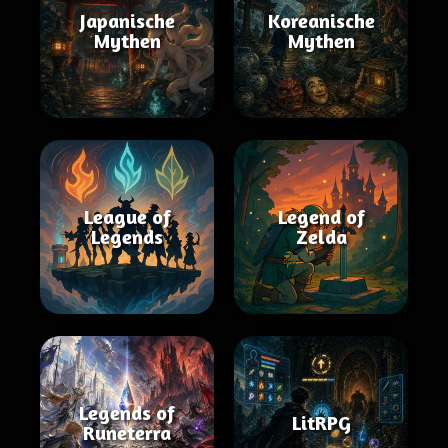
Japanische
Koreanische
Mythen
Mythen
League of
Legend of
Legends
Zelda
Legends of
LitRPG
Runeterra