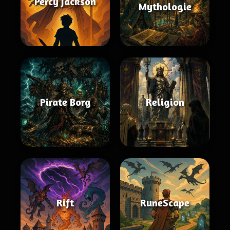
Percy Jackson
Mythologie
Pirate Borg
Religion
Rift
RuneScape