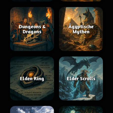
Dungeons &
Ägyptische
Dragons
Mythen
Elden Ring
Elder Scrolls