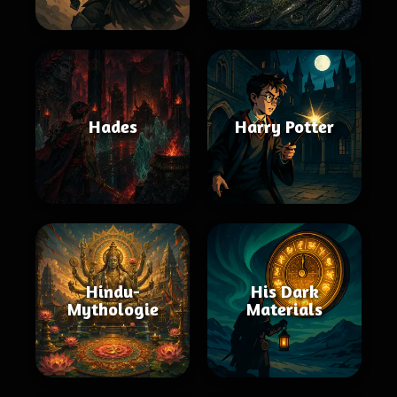
Hades
Harry Potter
Hindu-
His Dark
Mythologie
Materials