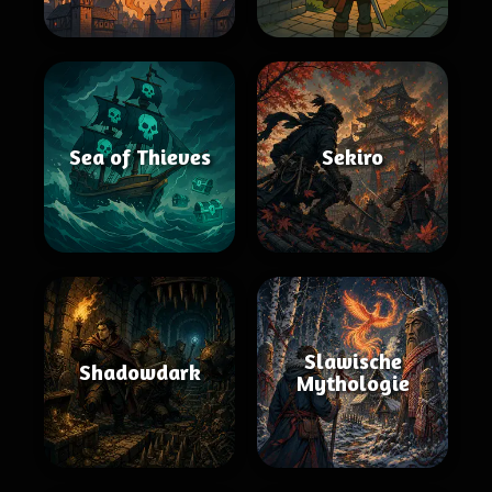
Sea of Thieves
Sekiro
Slawische
Shadowdark
Mythologie