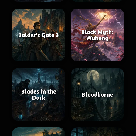
Black Myth:
Baldur's Gate 3
Wukong
Blades in the
Bloodborne
Dark