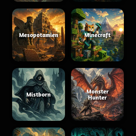
Mesopotamien
Minecraft
Monster
Mistborn
Hunter