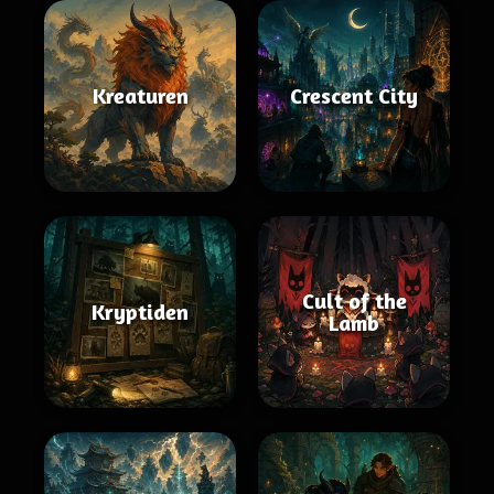
Kreaturen
Crescent City
Cult of the
Kryptiden
Lamb