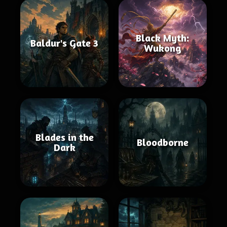
Black Myth:
Baldur's Gate 3
Wukong
Blades in the
Bloodborne
Dark