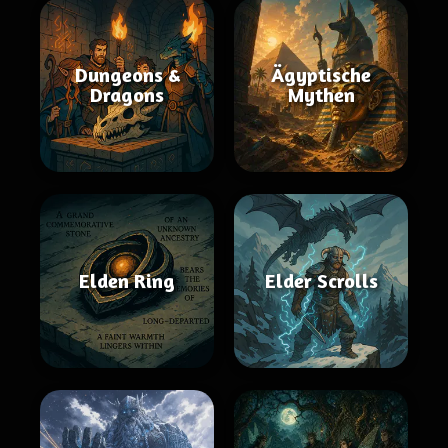
Dungeons &
Ägyptische
Dragons
Mythen
Elden Ring
Elder Scrolls