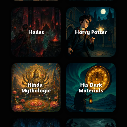
Hades
Harry Potter
Hindu-
His Dark
Mythologie
Materials