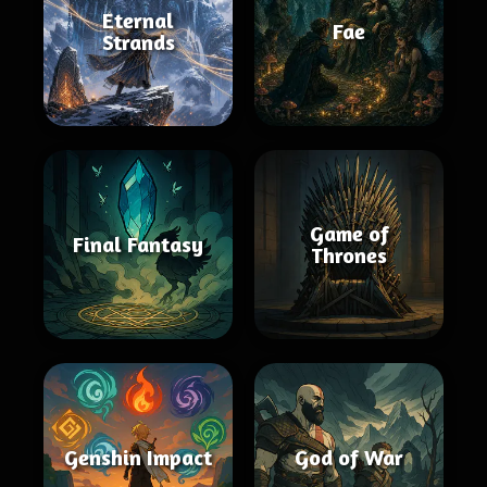
Eternal
Fae
Strands
Game of
Final Fantasy
Thrones
Genshin Impact
God of War