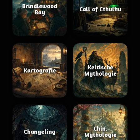
Brindlewood
Call of Cthulhu
Bay
Keltische
Kartografie
Mythologie
Chin.
Changeling
Mythologie