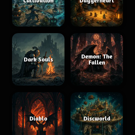
Cultivation
Daggerheart
Demon: The
Dark Souls
Fallen
Diablo
Discworld