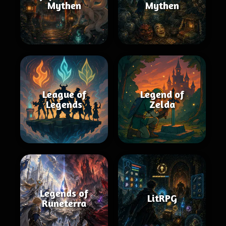
Mythen
Mythen
League of
Legend of
Legends
Zelda
Legends of
LitRPG
Runeterra