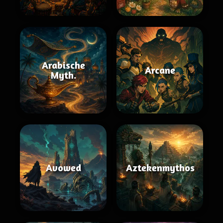
Arabische
Arcane
Myth.
Avowed
Aztekenmythos