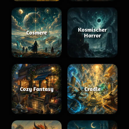
Kosmischer
Cosmere
Horror
Cozy Fantasy
Cradle