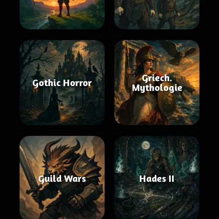
Griech.
Gothic Horror
Mythologie
Guild Wars
Hades II