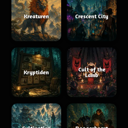
Kreaturen
Crescent City
Cult of the
Kryptiden
Lamb