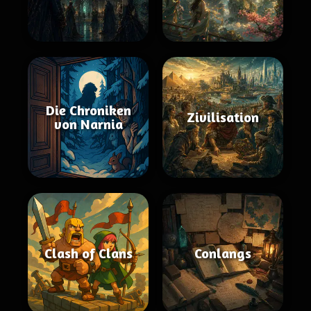
Die Chroniken
Zivilisation
von Narnia
Clash of Clans
Conlangs