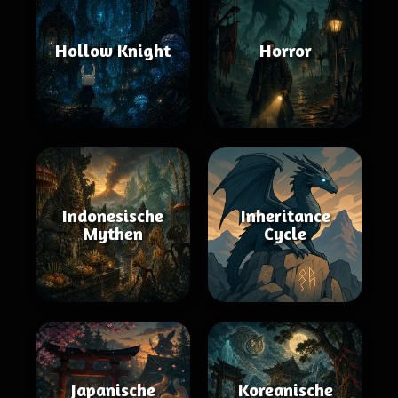
Hollow Knight
Horror
Indonesische
Inheritance
Mythen
Cycle
Japanische
Koreanische