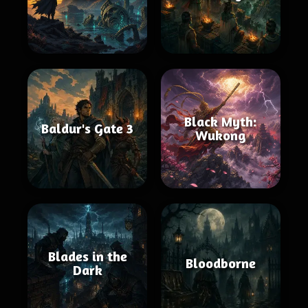
Black Myth:
Baldur's Gate 3
Wukong
Blades in the
Bloodborne
Dark