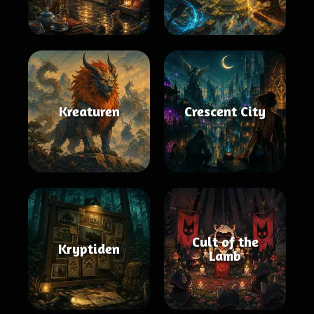
Kreaturen
Crescent City
Cult of the
Kryptiden
Lamb