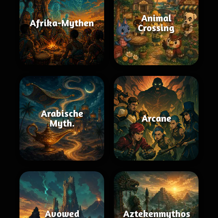
Animal
Afrika-Mythen
Crossing
Arabische
Arcane
Myth.
Avowed
Aztekenmythos