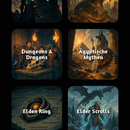
Dungeons &
Ägyptische
Dragons
Mythen
Elden Ring
Elder Scrolls