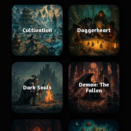
Cultivation
Daggerheart
Demon: The
Dark Souls
Fallen