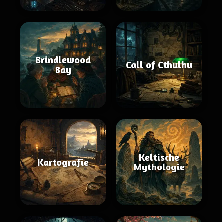
Brindlewood
Call of Cthulhu
Bay
Keltische
Kartografie
Mythologie