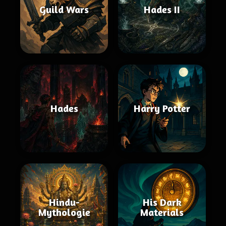
Guild Wars
Hades II
Hades
Harry Potter
Hindu-
His Dark
Mythologie
Materials