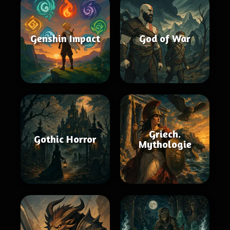
Genshin Impact
God of War
Griech.
Gothic Horror
Mythologie