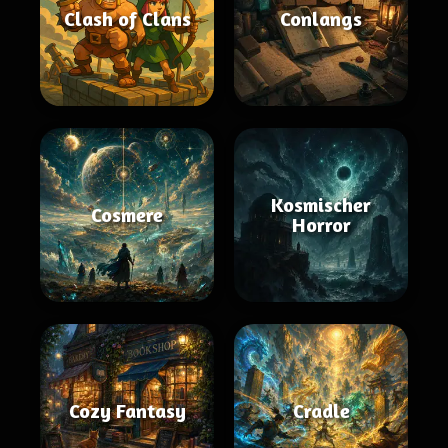
Clash of Clans
Conlangs
Kosmischer
Cosmere
Horror
Cozy Fantasy
Cradle