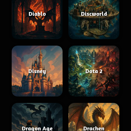
Diablo
Discworld
Disney
Dota 2
Dragon Age
Drachen