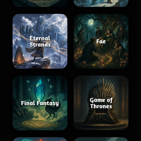
Eternal
Fae
Strands
Game of
Final Fantasy
Thrones