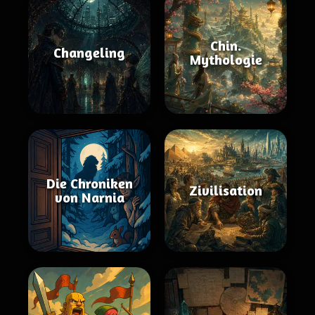
Chin.
Changeling
Mythologie
Die Chroniken
Zivilisation
von Narnia