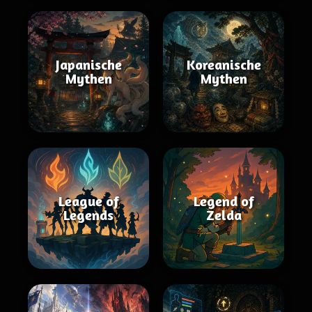
Japanische
Koreanische
Mythen
Mythen
League of
Legend of
Legends
Zelda