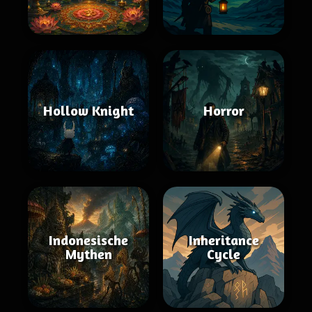
Hollow Knight
Horror
Indonesische
Inheritance
Mythen
Cycle