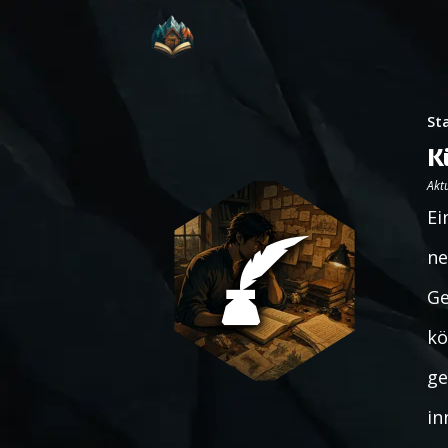
St
K
Aktu
Ei
ne
Ge
kö
ge
in