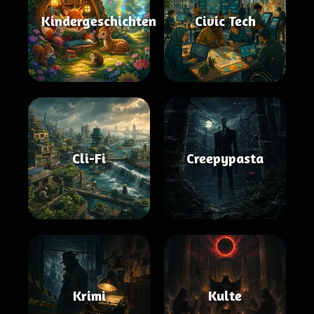
Kindergeschichten
Civic Tech
Cli-Fi
Creepypasta
Krimi
Kulte