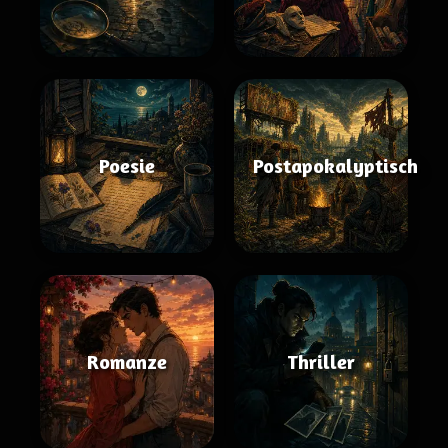
Poesie
Postapokalyptisch
Romanze
Thriller