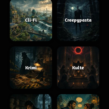
Cli-Fi
Creepypasta
Krimi
Kulte