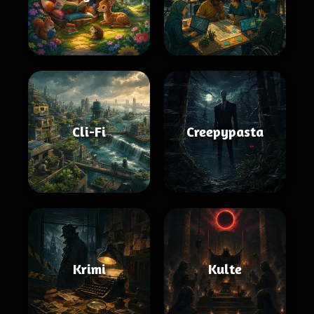
Cli-Fi
Creepypasta
Krimi
Kulte