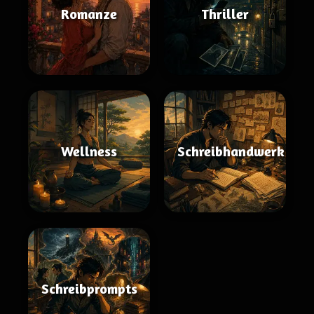
Romanze
Thriller
Wellness
Schreibhandwerk
Schreibprompts