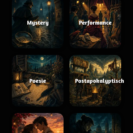
Mystery
Performance
Poesie
Postapokalyptisch