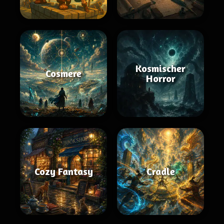
Kosmischer
Cosmere
Horror
Cozy Fantasy
Cradle