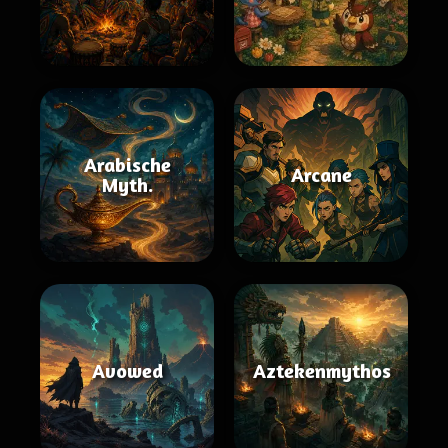
Arabische
Arcane
Myth.
Avowed
Aztekenmythos