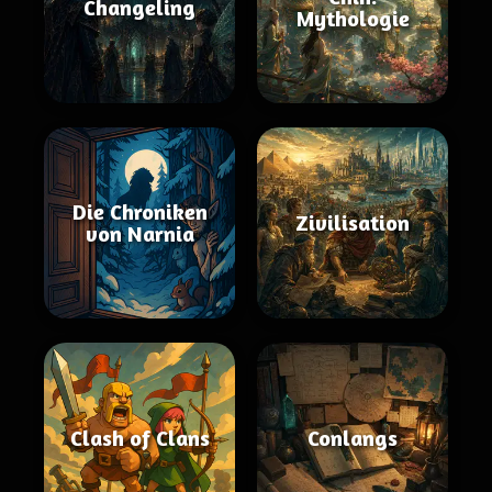
Changeling
Mythologie
Die Chroniken
Zivilisation
von Narnia
Clash of Clans
Conlangs