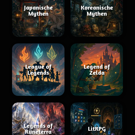
Japanische
Koreanische
Mythen
Mythen
League of
Legend of
Legends
Zelda
Legends of
LitRPG
Runeterra