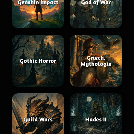
Genshin Impact
God of War
Griech.
Gothic Horror
Mythologie
Guild Wars
Hades II