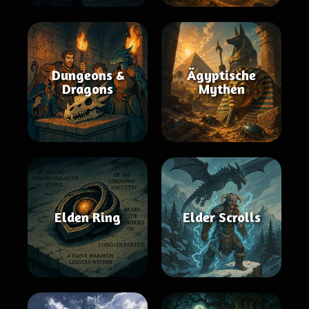
Dungeons &
Ägyptische
Dragons
Mythen
Elden Ring
Elder Scrolls