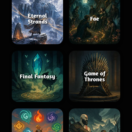
Eternal
Fae
Strands
Game of
Final Fantasy
Thrones