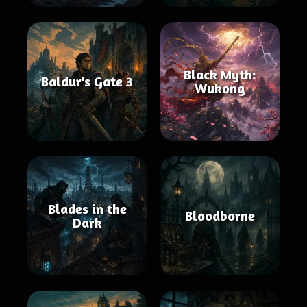
Black Myth:
Baldur's Gate 3
Wukong
Blades in the
Bloodborne
Dark