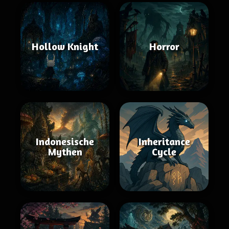
Hollow Knight
Horror
Indonesische
Inheritance
Mythen
Cycle