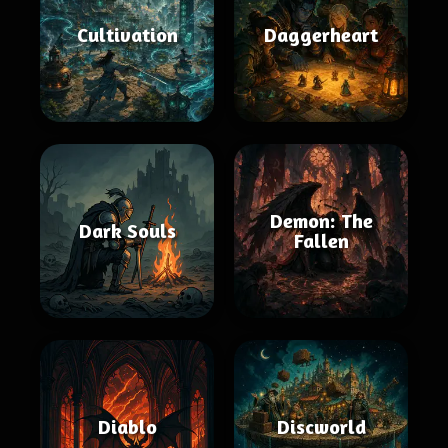
Cultivation
Daggerheart
Demon: The
Dark Souls
Fallen
Diablo
Discworld