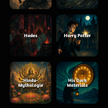
Hades
Harry Potter
Hindu-
His Dark
Mythologie
Materials