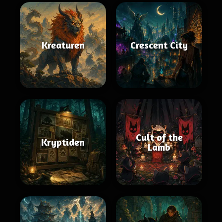
Kreaturen
Crescent City
Cult of the
Kryptiden
Lamb