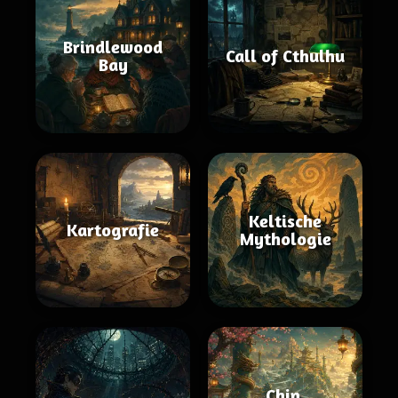
Brindlewood
Call of Cthulhu
Bay
Keltische
Kartografie
Mythologie
Chin.