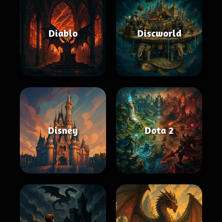
Diablo
Discworld
Disney
Dota 2