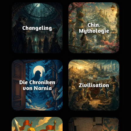
Chin.
Changeling
Mythologie
Die Chroniken
Zivilisation
von Narnia