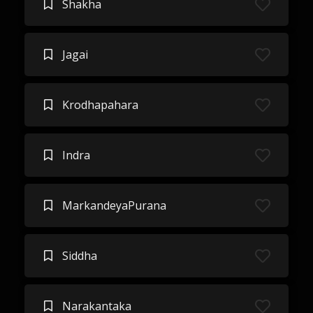
Shakha
Jagai
Krodhapahara
Indra
MarkandeyaPurana
Siddha
Narakantaka