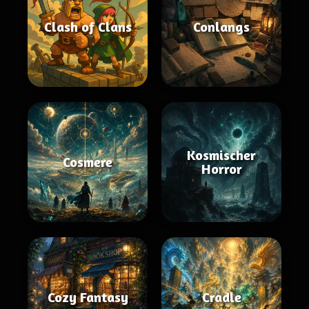
Clash of Clans
Conlangs
Kosmischer
Cosmere
Horror
Cozy Fantasy
Cradle