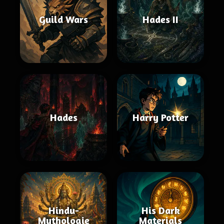
Guild Wars
Hades II
Hades
Harry Potter
Hindu-
His Dark
Mythologie
Materials