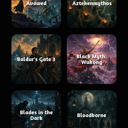
Avowed
Aztekenmythos
Black Myth:
Baldur's Gate 3
Wukong
Blades in the
Bloodborne
Dark