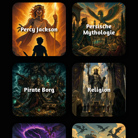
Persische
Percy Jackson
Mythologie
Pirate Borg
Religion