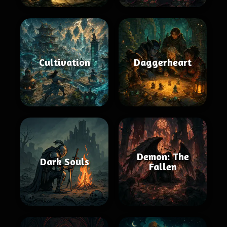
Cultivation
Daggerheart
Demon: The
Dark Souls
Fallen