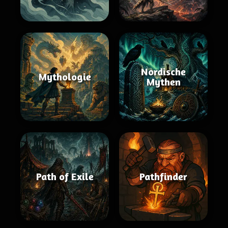
Nordische
Mythologie
Mythen
Path of Exile
Pathfinder