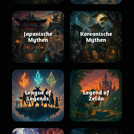
Japanische
Koreanische
Mythen
Mythen
League of
Legend of
Legends
Zelda