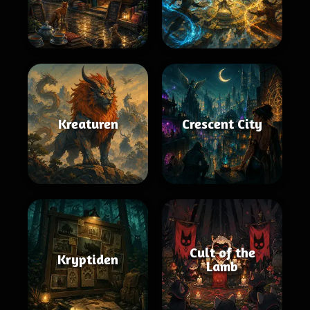
Kreaturen
Crescent City
Cult of the
Kryptiden
Lamb