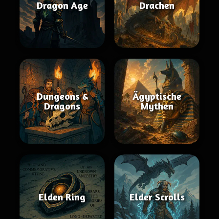
Dragon Age
Drachen
Dungeons &
Ägyptische
Dragons
Mythen
Elden Ring
Elder Scrolls