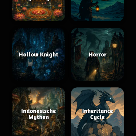
Hollow Knight
Horror
Indonesische
Inheritance
Mythen
Cycle