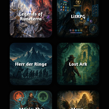
Legends of
LitRPG
Runeterra
Herr der Ringe
Lost Ark