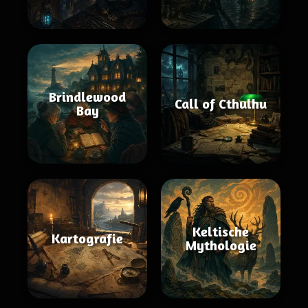
Brindlewood
Call of Cthulhu
Bay
Keltische
Kartografie
Mythologie