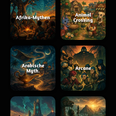
Animal
Afrika-Mythen
Crossing
Arabische
Arcane
Myth.