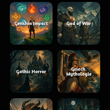
Genshin Impact
God of War
Griech.
Gothic Horror
Mythologie