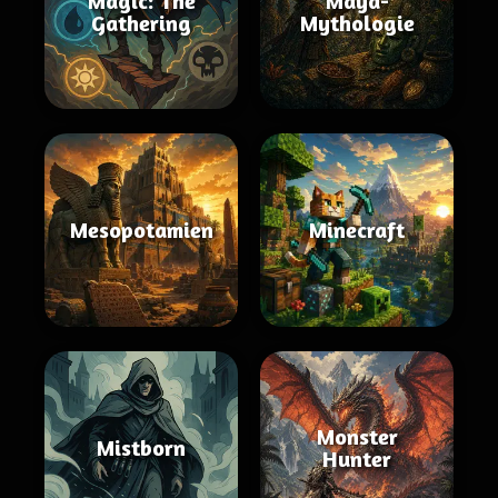
Magic: The
Maya-
Gathering
Mythologie
Mesopotamien
Minecraft
Monster
Mistborn
Hunter