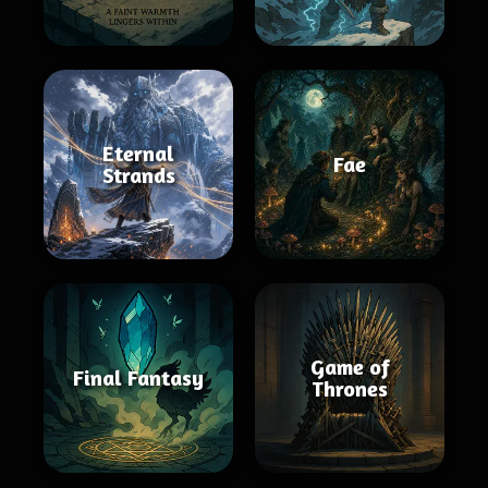
Eternal
Fae
Strands
Game of
Final Fantasy
Thrones