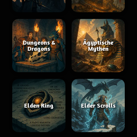
Dungeons &
Ägyptische
Dragons
Mythen
Elden Ring
Elder Scrolls