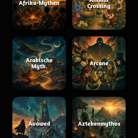
Afrika-Mythen
Crossing
Arabische
Arcane
Myth.
Avowed
Aztekenmythos