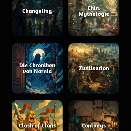
Chin.
Changeling
Mythologie
Die Chroniken
Zivilisation
von Narnia
Clash of Clans
Conlangs