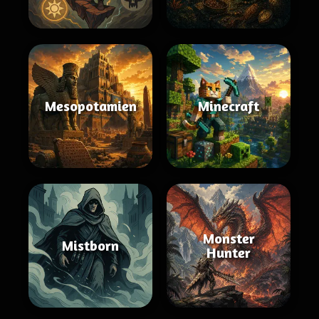
Mesopotamien
Minecraft
Monster
Mistborn
Hunter