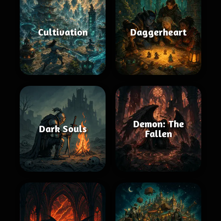
Cultivation
Daggerheart
Demon: The
Dark Souls
Fallen