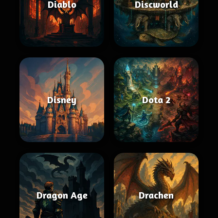
Diablo
Discworld
Disney
Dota 2
Dragon Age
Drachen