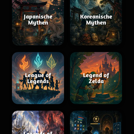
Japanische
Koreanische
Mythen
Mythen
League of
Legend of
Legends
Zelda
Legends of