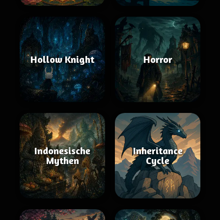
Hollow Knight
Horror
Indonesische
Inheritance
Mythen
Cycle