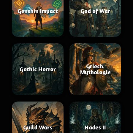
Genshin Impact
God of War
Griech.
Gothic Horror
Mythologie
Guild Wars
Hades II