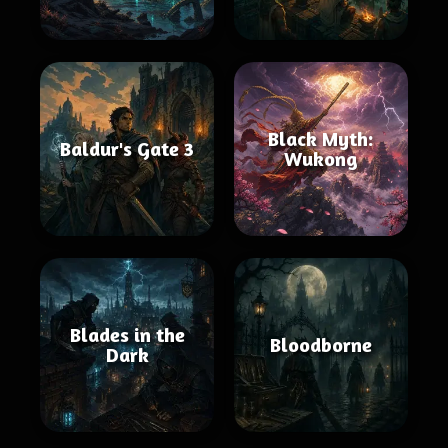
Black Myth:
Baldur's Gate 3
Wukong
Blades in the
Bloodborne
Dark