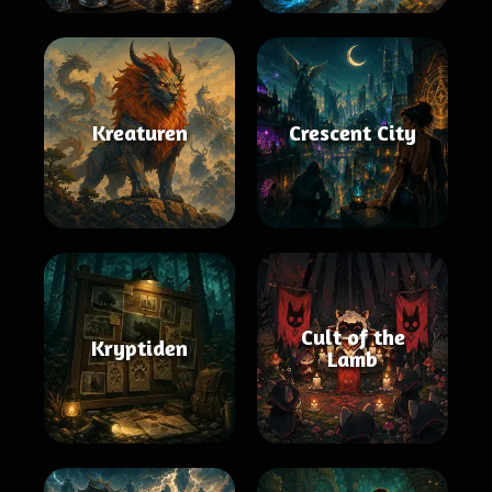
Kreaturen
Crescent City
Cult of the
Kryptiden
Lamb