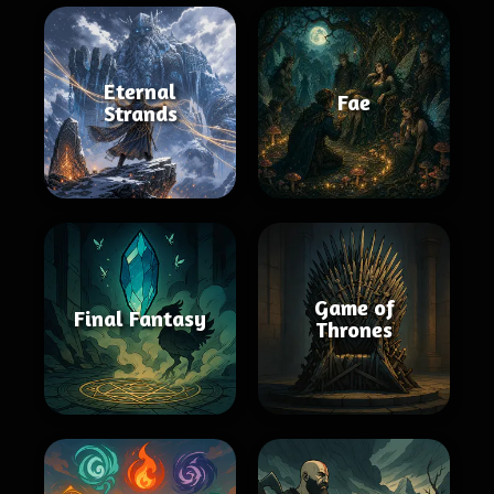
Eternal
Fae
Strands
Game of
Final Fantasy
Thrones