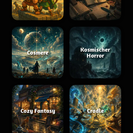
Kosmischer
Cosmere
Horror
Cozy Fantasy
Cradle