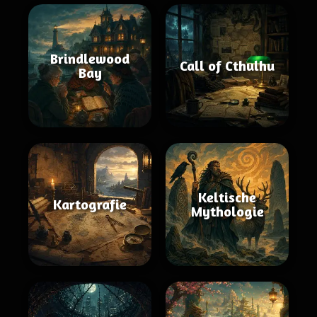
Brindlewood
Call of Cthulhu
Bay
Keltische
Kartografie
Mythologie