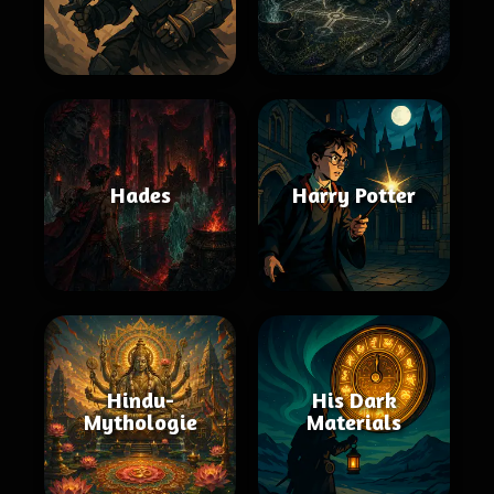
Hades
Harry Potter
Hindu-
His Dark
Mythologie
Materials