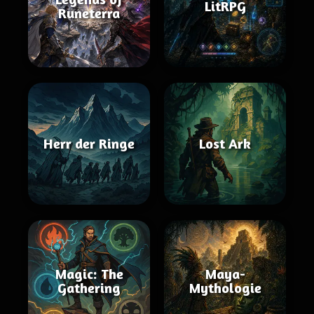
LitRPG
Runeterra
Herr der Ringe
Lost Ark
Magic: The
Maya-
Gathering
Mythologie