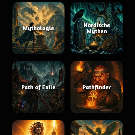
Nordische
Mythologie
Mythen
Path of Exile
Pathfinder