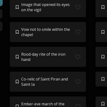
Image that opened its eyes
on the vigil
Vow not to smile within the
chapel
Rood-day rite of the iron
hand
Co-relic of Saint Piran and
Saint Ia
Ember-eve march of the