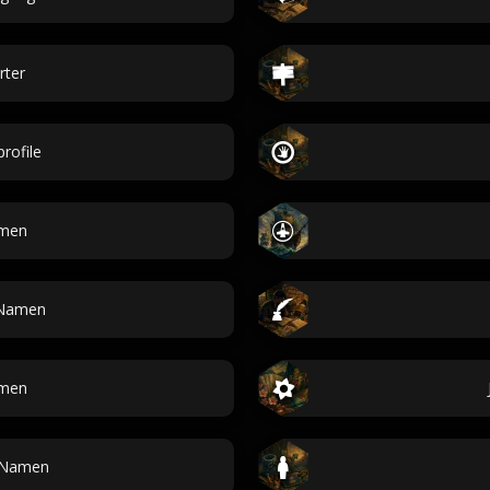
rter
rofile
men
Namen
amen
-Namen