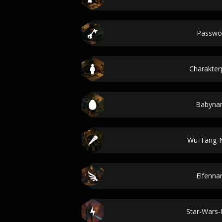
Passwö
Charakterp
Babyna
Wu-Tang-
Elfenn
Star-Wars