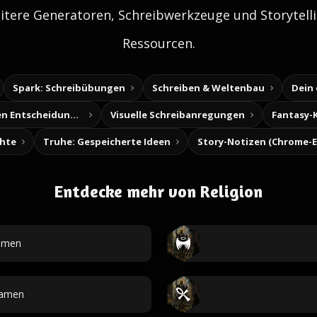
itere Generatoren, Schreibwerkzeuge und Storytelli
Ressourcen.
Spark: Schreibübungen
Schreiben & Weltenbau
Dein
Baue deine eigenen Entscheidungsabenteuer
Visuelle Schreibanregungen
Fantasy-
chte
Truhe: Gespeicherte Ideen
Entdecke mehr von Religion
amen
namen