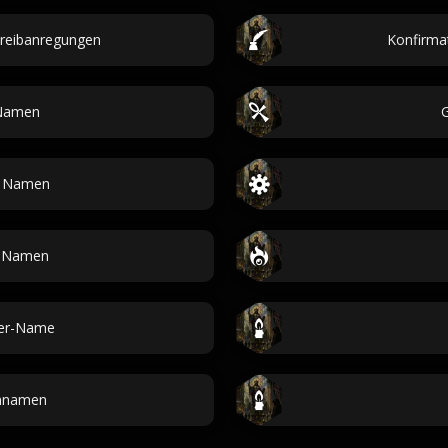
hreibanregungen
Konfirma
-Namen
e Namen
l-Namen
der-Name
nnamen