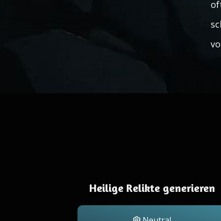
of
sc
vo
Heilige Relikte generieren
Neutral