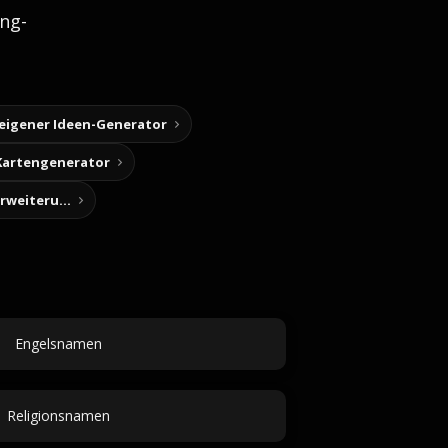
ng-
 eigener Ideen-Generator
Kartengenerator
Story-Notizen (Chrome-Erweiterung)
Engelsnamen
Religionsnamen