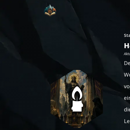
St
H
Aktu
De
Wo
vo
ei
di
Le