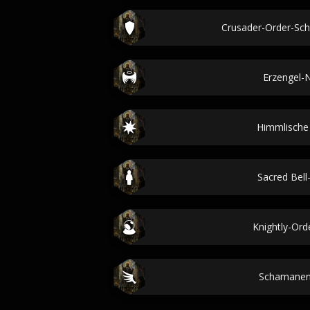
Crusader-Order-Sc
Erzengel
Himmlisch
Sacred Bel
Knightly-Or
Schamane