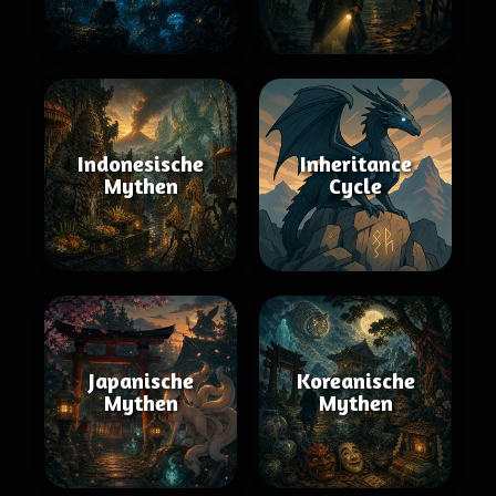
Indonesische
Inheritance
Mythen
Cycle
Japanische
Koreanische
Mythen
Mythen