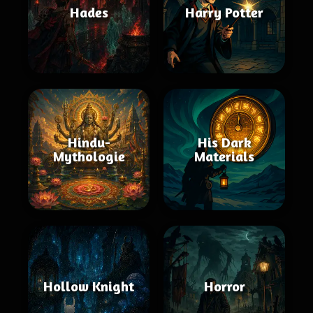
Hades
Harry Potter
Hindu-
His Dark
Mythologie
Materials
Hollow Knight
Horror