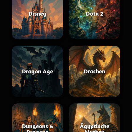
Disney
Dota 2
Dragon Age
Drachen
Dungeons &
Ägyptische
Dragons
Mythen