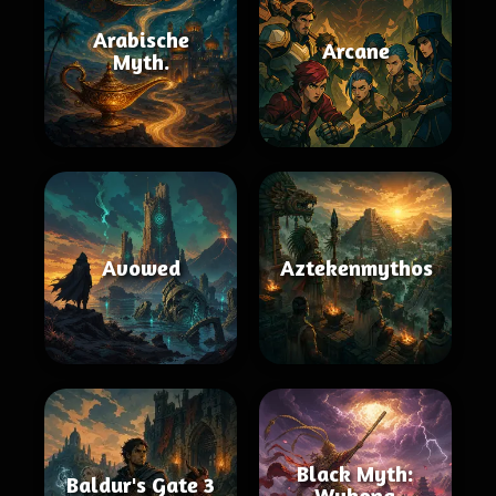
Arabische
Arcane
Myth.
Avowed
Aztekenmythos
Black Myth:
Baldur's Gate 3
Wukong