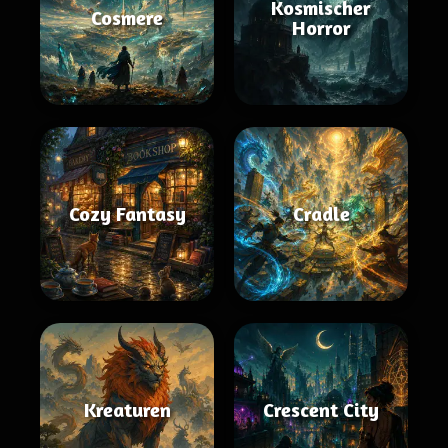
Kosmischer
Cosmere
Horror
Cozy Fantasy
Cradle
Kreaturen
Crescent City