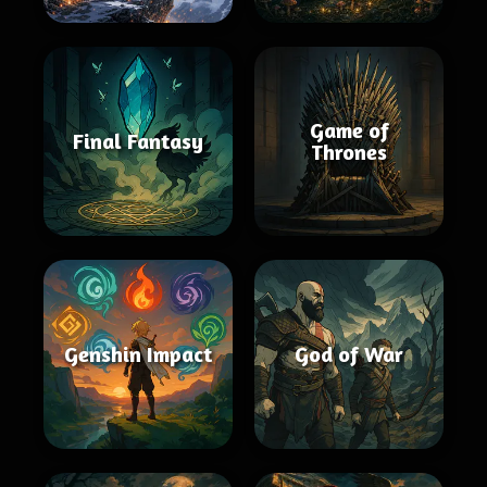
Game of
Final Fantasy
Thrones
Genshin Impact
God of War