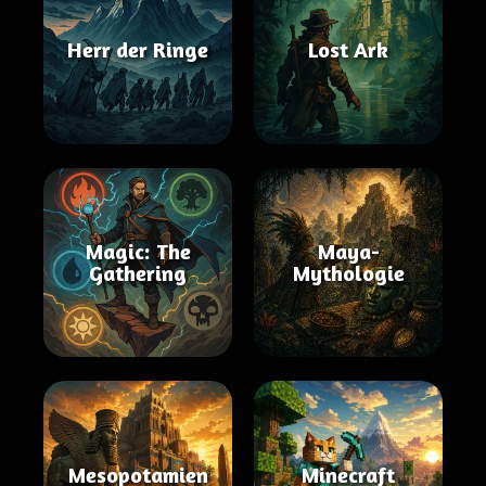
Herr der Ringe
Lost Ark
Magic: The
Maya-
Gathering
Mythologie
Mesopotamien
Minecraft