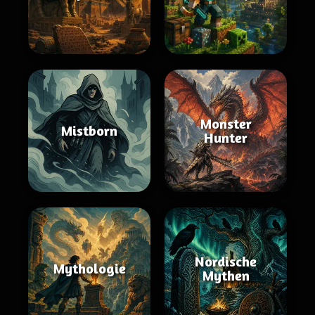
Monster
Mistborn
Hunter
Nordische
Mythologie
Mythen