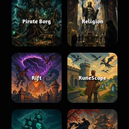
Pirate Borg
Religion
Rift
RuneScape