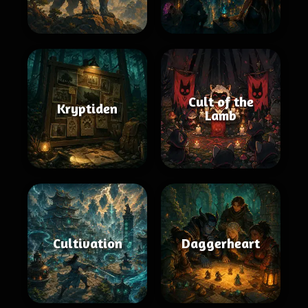
Cult of the
Kryptiden
Lamb
Cultivation
Daggerheart