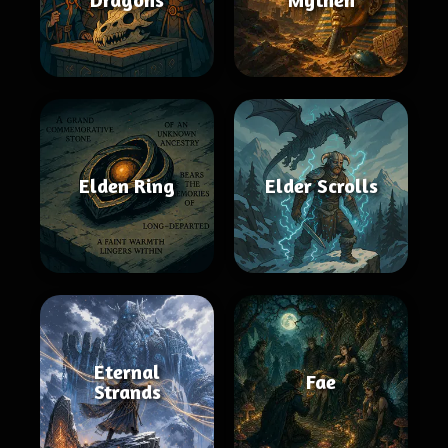
Elden Ring
Elder Scrolls
Eternal
Fae
Strands