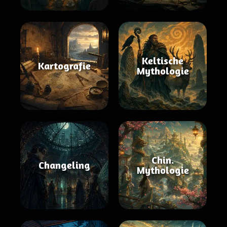
Keltische
Kartografie
Mythologie
Chin.
Changeling
Mythologie