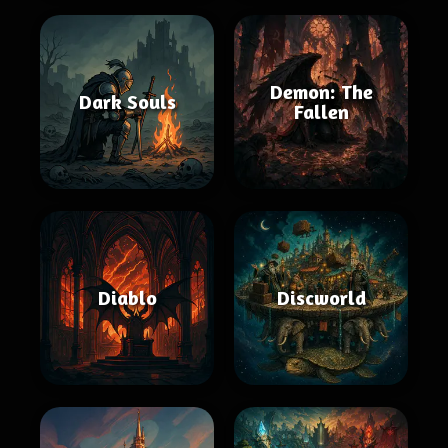
Demon: The
Dark Souls
Fallen
Diablo
Discworld