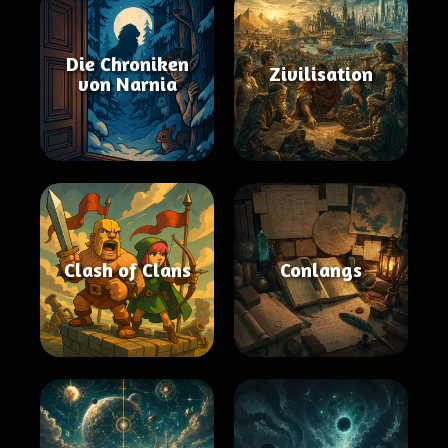
Die Chroniken
Zivilisation
von Narnia
Clash of Clans
Conlangs