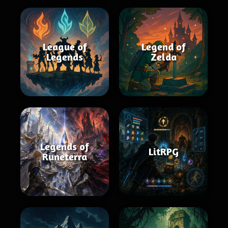
League of
Legend of
Legends
Zelda
Legends of
LitRPG
Runeterra