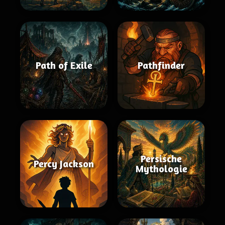
Path of Exile
Pathfinder
Persische
Percy Jackson
Mythologie