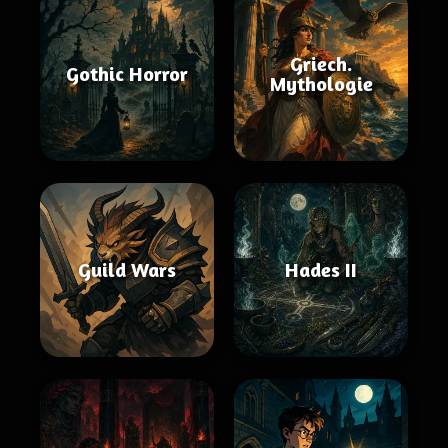
Griech.
Gothic Horror
Mythologie
Guild Wars
Hades II