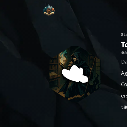
St
T
Aktu
Dä
Ag
Co
er
tä