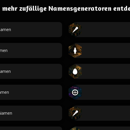
 mehr zufällige Namensgeneratoren entd
namen
men
Namen
amen
Namen