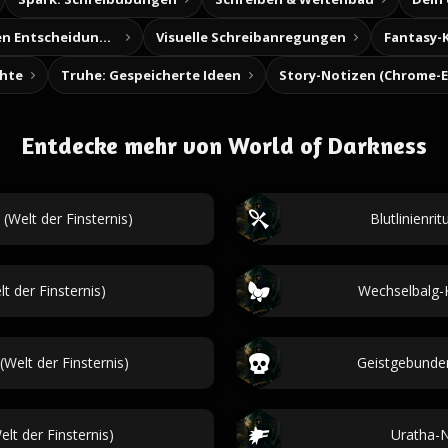
Baue deine eigenen Entscheidungsabenteuer
Visuelle Schreibanregungen
Fantasy-
chte
Truhe: Gespeicherte Ideen
Entdecke mehr von World of Darkness
elt der Finsternis)
Blutlinienri
 der Finsternis)
Wechselbalg-K
elt der Finsternis)
Geistgebunden
lt der Finsternis)
Uratha-N