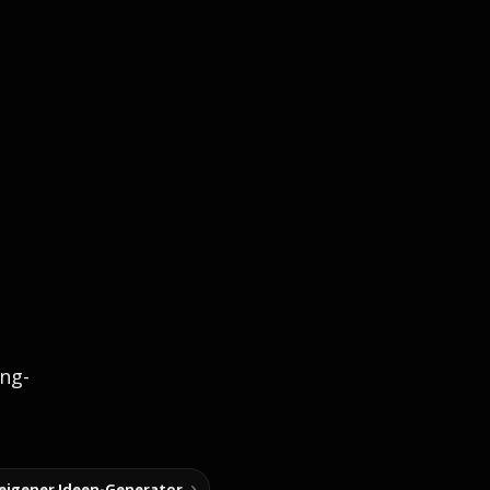
ng-
 eigener Ideen-Generator