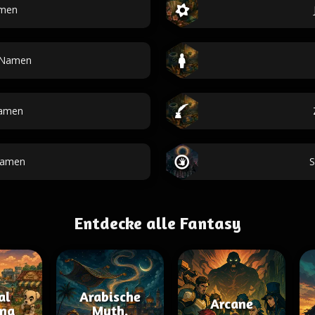
amen
-Namen
amen
Namen
S
Entdecke alle Fantasy
al
Arabische
Arcane
ing
Myth.