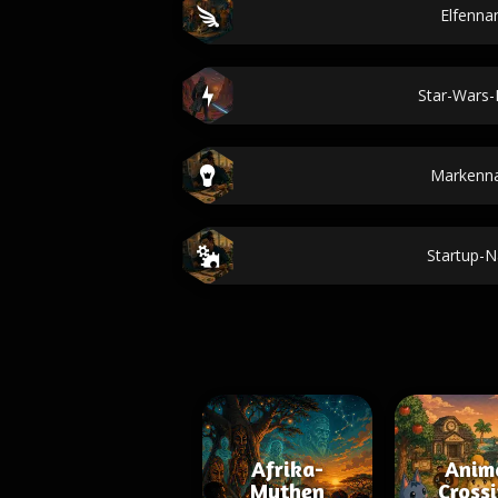
Elfenn
Star-Wars
Markenn
Startup-
Afrika-
Anim
Mythen
Cross