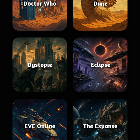
Doctor Who
Dune
Dystopie
Eclipse
EVE Online
The Expanse