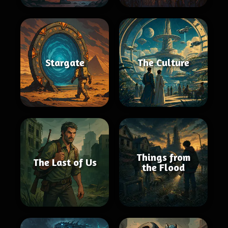
Stargate
The Culture
Things from
The Last of Us
the Flood