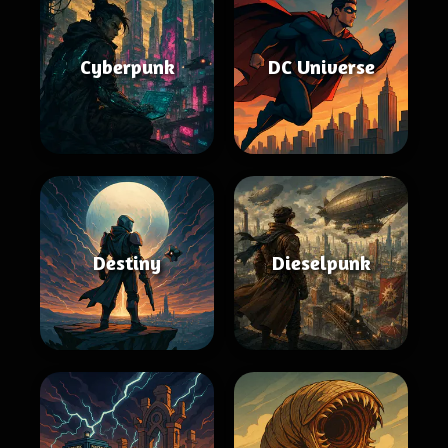
Cyberpunk
DC Universe
Destiny
Dieselpunk