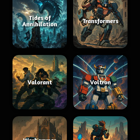
Tides of
Transformers
Annihilation
Valorant
Voltron