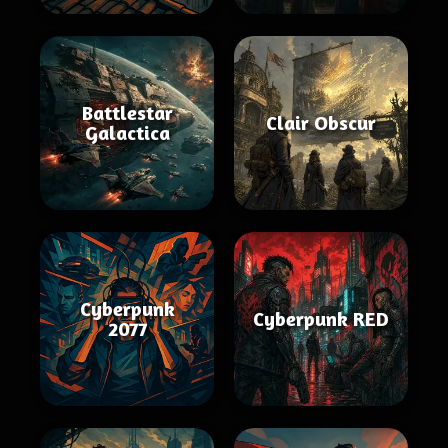
Battlestar
Clair Obscur
Galactica
Cyberpunk
Cyberpunk RED
2077