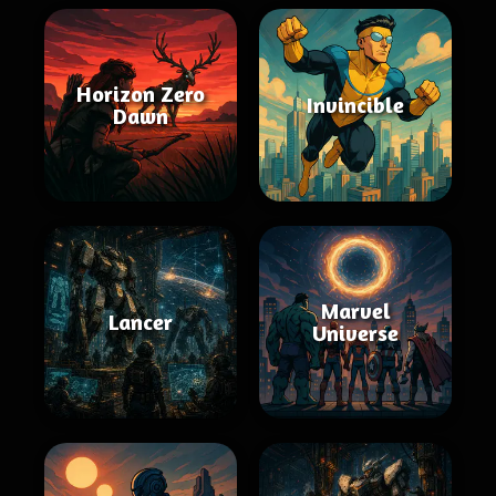
Horizon Zero
Invincible
Dawn
Marvel
Lancer
Universe