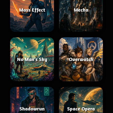
Mass Effect
Mecha
No Man's Sky
Overwatch
Shadowrun
Space Opera