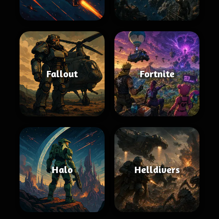
Fallout
Fortnite
Halo
Helldivers