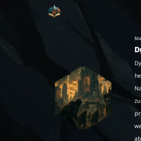
St
D
Dy
he
Na
zu
pr
we
ab