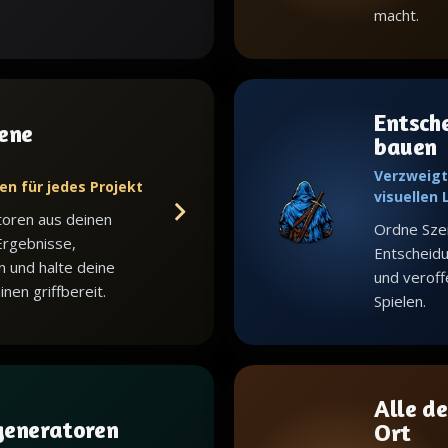
macht.
Entsch
ene
bauen
Verzweigt
en für jedes Projekt
visuellen
toren aus deinen
Ordne Sze
Ergebnisse,
Entscheid
n und halte deine
und veroffe
en griffbereit.
Spielen.
Alle de
generatoren
Ort