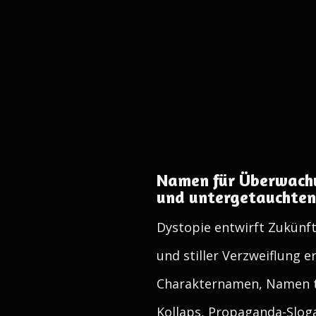
Namen für Überwach
und untergetauchte
Dystopie entwirft Zukünf
und stiller Verzweiflung 
Charakternamen, Namen t
Kollaps, Propaganda-Slog