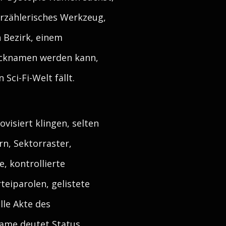
 erzählerisches Werkzeug,
 Bezirk, einem
ecknamen werden kann,
Sci-Fi-Welt fällt.
isiert klingen, selten
n, Sektorraster,
e, kontrollierte
eiparolen, gelistete
lle Akte des
Name deutet Status,