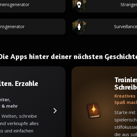
mensgenerator
Strange
nsgenerator
Surveillan
Die Apps hinter deiner nächsten Geschicht
Trainie
ten. Erzahle
Schrei
Kreatives
iter,
Spaß mac
r & mehr
Starte mit
 Welten, schreibe
spielerisch
nd verknupfe alles
stilfokuss
ks und einfachen
die aus sol