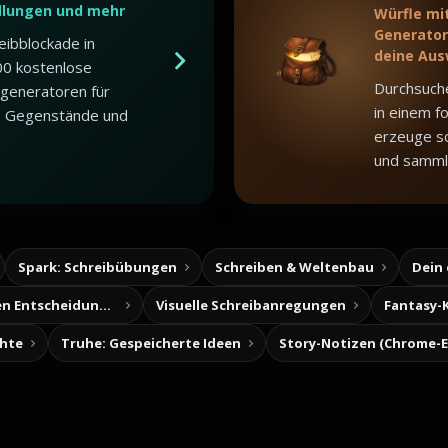
dlungen und mehr
Würfle mi
Generator,
eibblockade in
deine Aus
00 kostenlose
Durchsuch
generatoren für
in einem f
, Gegenstände und
erzeuge sc
und samml
Spark: Schreibübungen
Schreiben & Weltenbau
Dein
Baue deine eigenen Entscheidungsabenteuer
Visuelle Schreibanregungen
Fantasy-
chte
Truhe: Gespeicherte Ideen