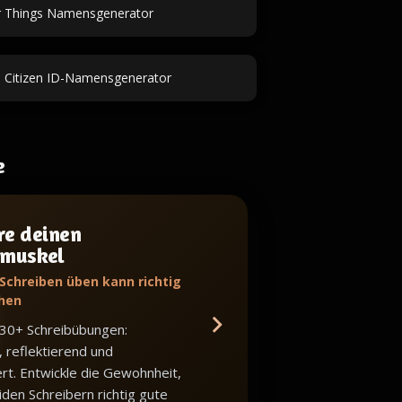
r Things Namensgenerator
ce Citizen ID-Namensgenerator
e
re deinen
bmuskel
 Schreiben üben kann richtig
hen
 30+ Schreibübungen:
, reflektierend und
iert. Entwickle die Gewohnheit,
iden Schreibern richtig gute