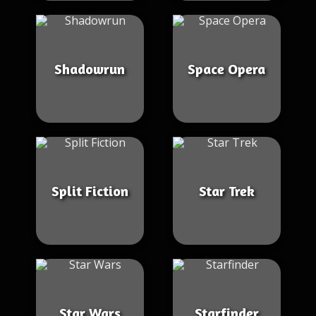
Shadowrun
Space Opera
Split Fiction
Star Trek
Star Wars
Starfinder