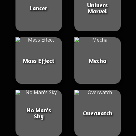
Univers
Lancer
Marvel
Mass Effect
Mecha
No Man's
Overwatch
Sky