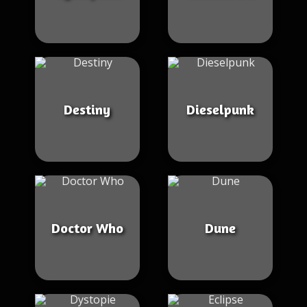
Destiny
Dieselpunk
Doctor Who
Dune