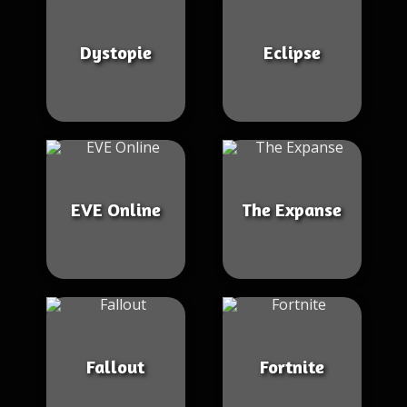
Dystopie
Eclipse
EVE Online
The Expanse
Fallout
Fortnite