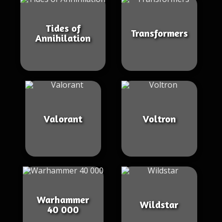
Tides of
Transformers
Annihilation
Valorant
Voltron
Warhammer
Wildstar
40 000