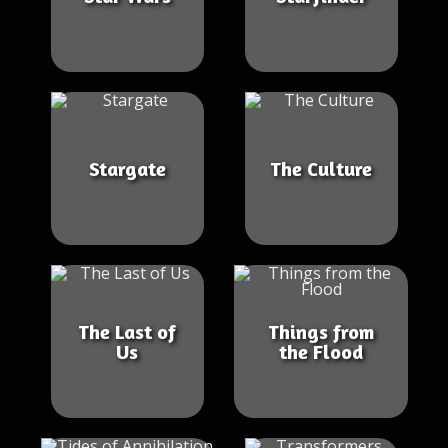
Stargate
The Culture
The Last of
Things from
Us
the Flood