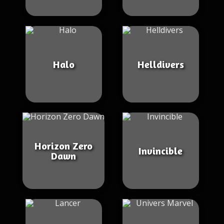
Halo
Helldivers
Horizon Zero
Invincible
Dawn