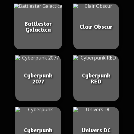
Battlestar
Clair Obscur
Galactica
Cyberpunk
Cyberpunk
2077
RED
Cyberpunk
Univers DC