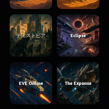
ディストピア
Eclipse
EVE Online
The Expanse