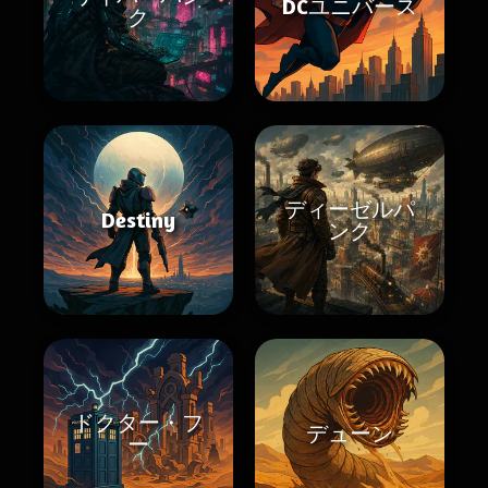
DCユニバース
ク
ディーゼルパ
Destiny
ンク
ドクター・フ
デューン
ー