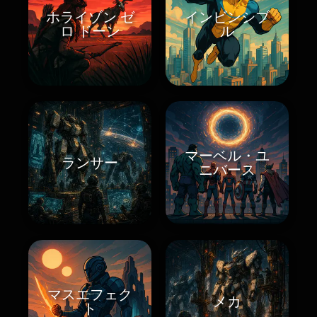
ホライゾン ゼ
インビンシブ
ロ ドーン
ル
マーベル・ユ
ランサー
ニバース
マスエフェク
メカ
ト