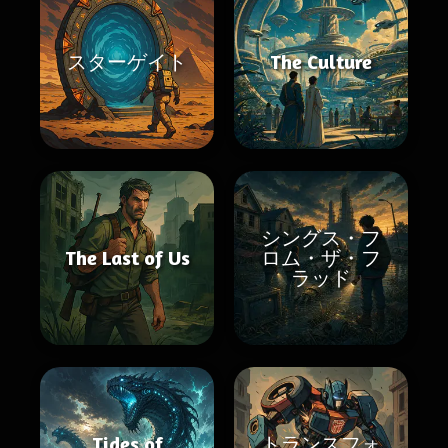
スターゲイト
The Culture
シングス・フ
The Last of Us
ロム・ザ・フ
ラッド
Tides of
トランスフォ