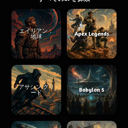
エイリアン：
Apex Legends
地球
アサシン クリ
Babylon 5
ード