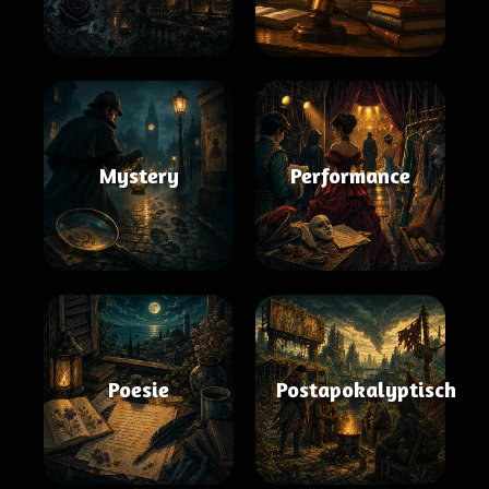
Mystery
Performance
Poesie
Postapokalyptisch