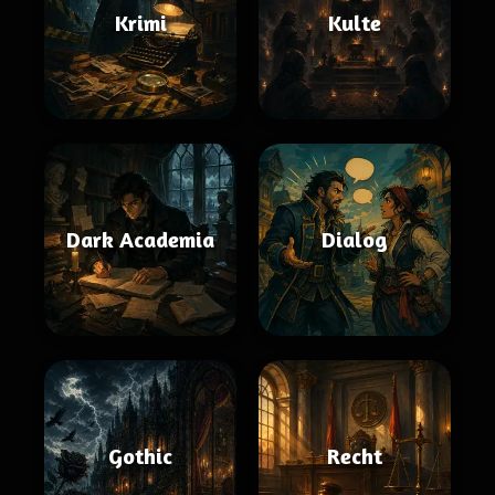
Krimi
Kulte
Dark Academia
Dialog
Gothic
Recht