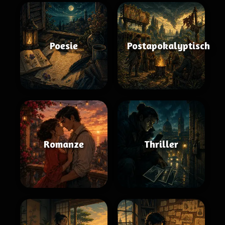
Poesie
Postapokalyptisch
Romanze
Thriller