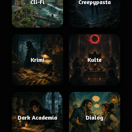
Cli-Fi
Creepypasta
Krimi
Kulte
Dark Academia
Dialog