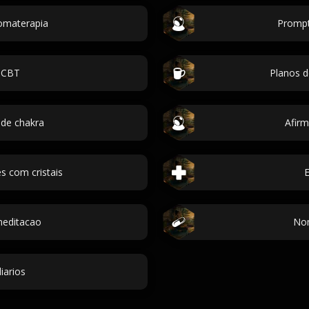
omaterapia
Prompt
 CBT
Planos 
 de chakra
Afir
s com cristais
E
meditacao
No
iarios