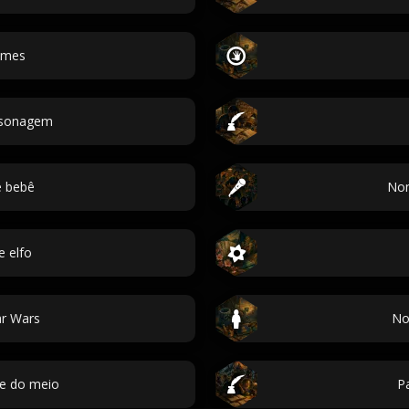
omes
ersonagem
 bebê
Nom
 elfo
r Wars
No
me do meio
Pa