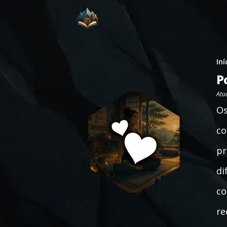
Iní
P
Atu
Os
co
pr
di
co
re