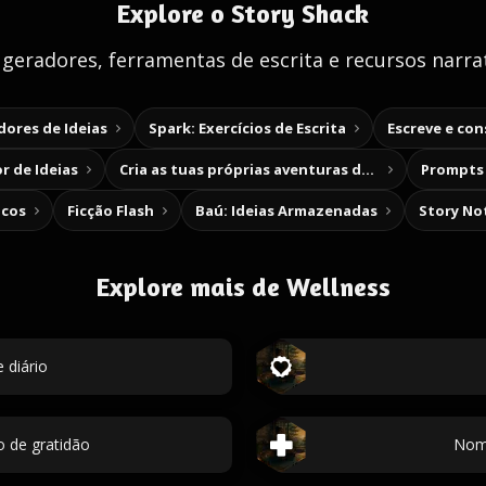
Explore o Story Shack
 geradores, ferramentas de escrita e recursos narrat
ores de Ideias
Spark: Exercícios de Escrita
Escreve e co
r de Ideias
Cria as tuas próprias aventuras de escolha
Prompts 
icos
Ficção Flash
Baú: Ideias Armazenadas
Story No
Explore mais de Wellness
 diário
o de gratidão
Nome