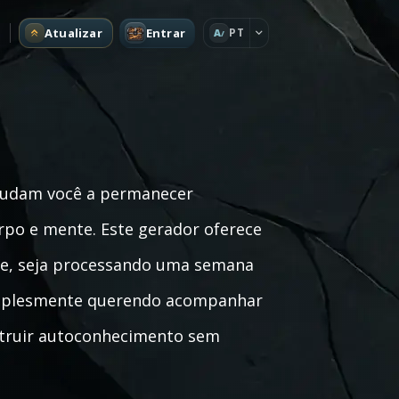
Atualizar
Entrar
PT
A
ajudam você a permanecer
rpo e mente. Este gerador oferece
te, seja processando uma semana
 simplesmente querendo acompanhar
struir autoconhecimento sem