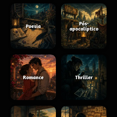
Pós-
Poesia
apocalíptico
Romance
Thriller