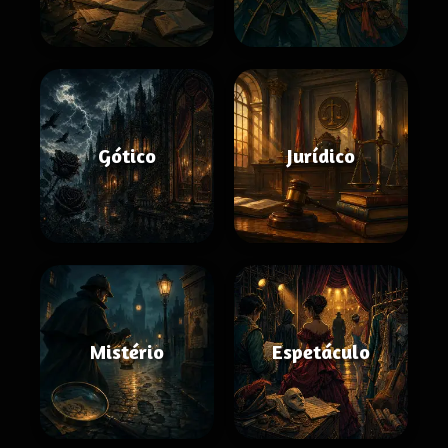
Gótico
Jurídico
Mistério
Espetáculo