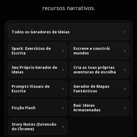
recursos narrativos.
Todos os Geradores de Ideias
Spark: Exercícios de
Escreve e constrói
Escrita
mundos
Seu Próprio Gerador de
Cria as tuas próprias
Ideias
aventuras de escolha
Prompts Visuais de
Gerador de Mapas
Escrita
Fantásticos
Baú: Ideias
Ficção Flash
Armazenadas
Story Notes (Extensão
do Chrome)