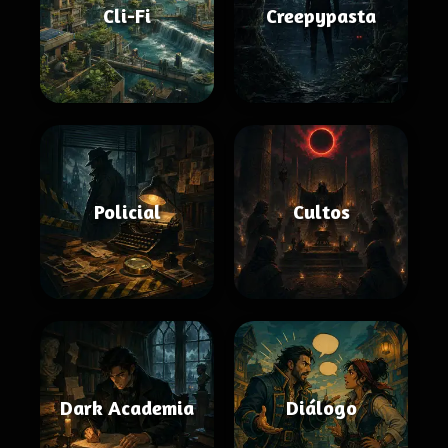
Cli-Fi
Creepypasta
Policial
Cultos
Dark Academia
Diálogo