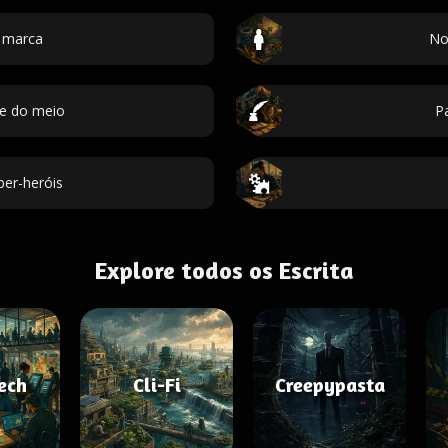
 marca
No
me do meio
Pa
er-heróis
Explore todos os Escrita
Tech
Cli-Fi
Creepypasta