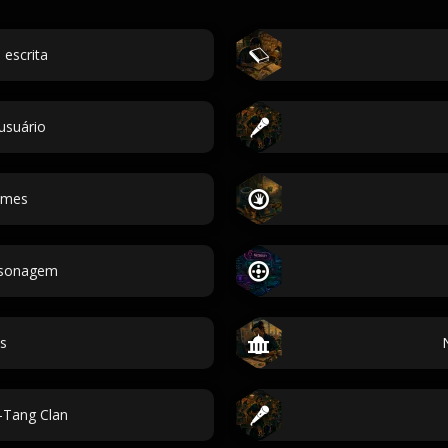
escrita
usuário
omes
ersonagem
s
Tang Clan