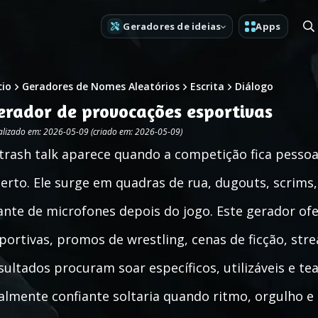
Geradores de ideias
Apps
cio
Geradores de Nomes Aleatórios
Escrita
Diálogo
erador de provocações esportivas
alizado em: 2026-05-09 (criado em: 2026-05-09)
trash talk aparece quando a competição fica pesso
erto. Ele surge em quadras de rua, dugouts, scrims,
ante de microfones depois do jogo. Este gerador ofe
portivas, promos de wrestling, cenas de ficção, str
sultados procuram soar específicos, utilizáveis e te
almente confiante soltaria quando ritmo, orgulho 