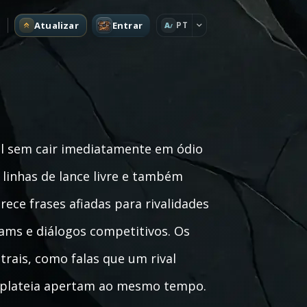
Atualizar
Entrar
PT
A
al sem cair imediatamente em ódio
 linhas de lance livre e também
rece frases afiadas para rivalidades
eams e diálogos competitivos. Os
atrais, como falas que um rival
e plateia apertam ao mesmo tempo.