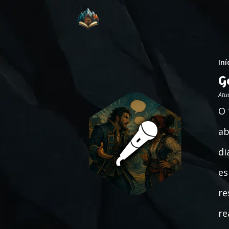
Iní
G
Atu
O 
ab
di
es
re
re