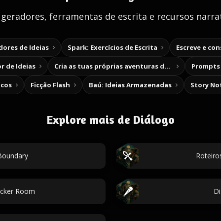
 geradores, ferramentas de escrita e recursos narrat
ores de Ideias
Spark: Exercícios de Escrita
Escreve e co
r de Ideias
Cria as tuas próprias aventuras de escolha
Prompts 
icos
Ficção Flash
Baú: Ideias Armazenadas
Story No
Explore mais de Diálogo
 Boundary
Roteiro
ocker Room
Di