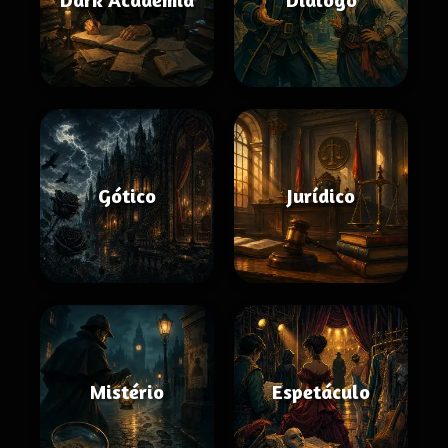
Gótico
Jurídico
Mistério
Espetáculo