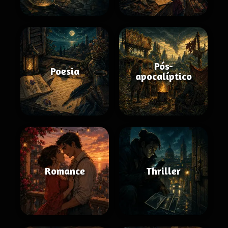
Pós-
Poesia
apocalíptico
Romance
Thriller