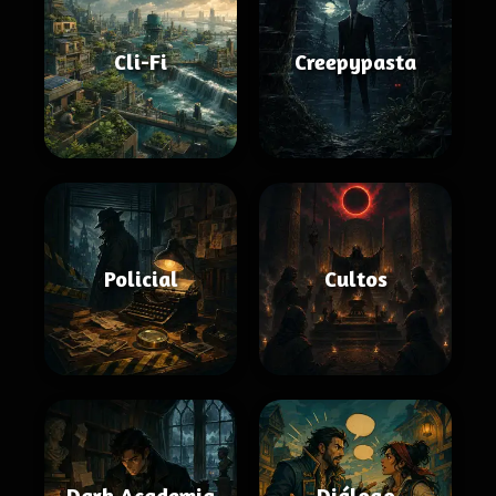
Cli-Fi
Creepypasta
Policial
Cultos
Dark Academia
Diálogo