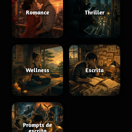
Romance
Thriller
Wellness
Escrita
Prompts de
escrita