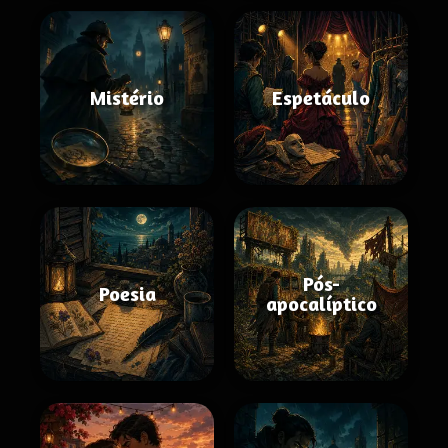
Mistério
Espetáculo
Pós-
Poesia
apocalíptico