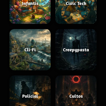
Infantis
Civic Tech
Cli-Fi
Creepypasta
Policial
Cultos