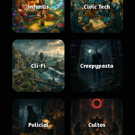
Infantis
Civic Tech
Cli-Fi
Creepypasta
Policial
Cultos