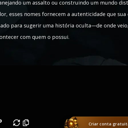
anejando um assalto ou construindo um mundo dist
lor, esses nomes fornecem a autenticidade que sua 
iado para sugerir uma história oculta—de onde veio
ontecer com quem o possui.
o
Criar conta gratui