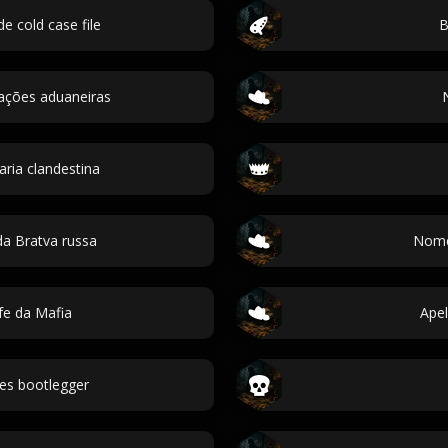
 cold case file
B
ações aduaneiras
aria clandestina
a Bratva russa
Nome
fe da Mafia
Apel
es bootlegger