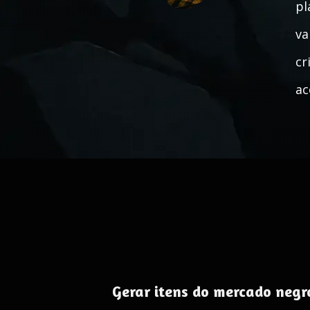
pl
va
cr
ac
Gerar itens do mercado negr