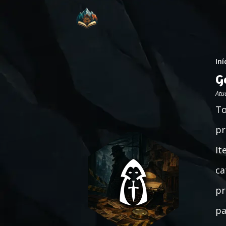
Iní
G
Atu
To
pr
It
ca
pr
pa