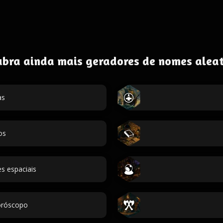
ubra ainda mais geradores de nomes aleat
as
os
s espaciais
oróscopo