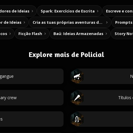
ores de Ideias
Spark: Exercícios de Escrita
Escreve e co
r de Ideias
Cria as tuas próprias aventuras de escolha
Prompts 
icos
Ficção Flash
Baú: Ideias Armazenadas
Story No
Explore mais de Policial
gangue
N
ary crew
Títulos
es