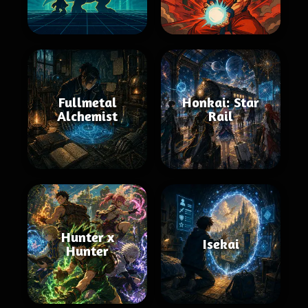
Fullmetal
Honkai: Star
Alchemist
Rail
Hunter x
Isekai
Hunter