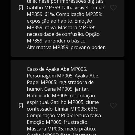
telecinese por impressões digitais.
Gatilho MP359: falha visível. Limiar
MP359: 61%. Complicação MP359:
exposição ao hábito. Emoção
MP359: raiva. Máscara MP359:
necessidade de confusão. Opção
MP359: aprender o básico.
Alternativa MP359: provar o poder.
Caso de Ayaka Abe MP005.
Personagem MP005: Ayaka Abe.
Papel MP005: registradora de
humor. Cena MP005: jantar.
Habilidade MP005: recordação
espiritual. Gatilho MP005: ciúme
confessado. Limiar MP005: 63%.
Complicação MP005: leitura falsa.
Emoção MP005: frustração.
Máscara MP005: medo prático.