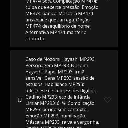
MP474: 58%. Complicação MP474:
culpa que exerce pressão. Emoção
MP474: pânico. Máscara MP474:
ansiedade que carrega. Opção
MP474: desequilíbrio de nome.
Alternativa MP474: manter o
conforto.
Caso de Nozomi Hayashi MP293.
Personagem MP293: Nozomi
Hayashi. Papel MP293: irmã
sensível. Cena MP293: sessão de
estudos. Habilidade MP293:
telecinese de impressões digitais.
Gatilho MP293: eco da infância.
Limiar MP293: 61%. Complicação
MP293: perigo sem contexto.
Emoção MP293: humilhação.
Máscara MP293: raiva e vergonha.