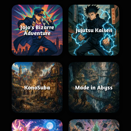
JoJo's Bizarre
Jujutsu Kaisen
Adventure
KonoSuba
Made in Abyss