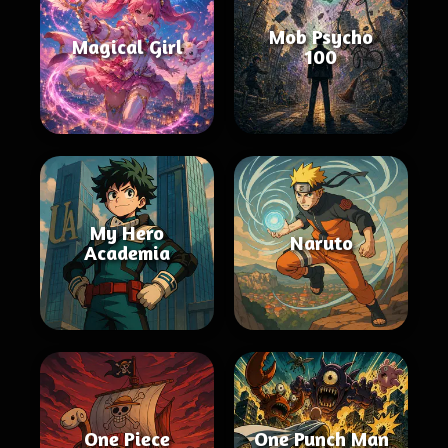
Mob Psycho
Magical Girl
100
My Hero
Naruto
Academia
One Piece
One Punch Man