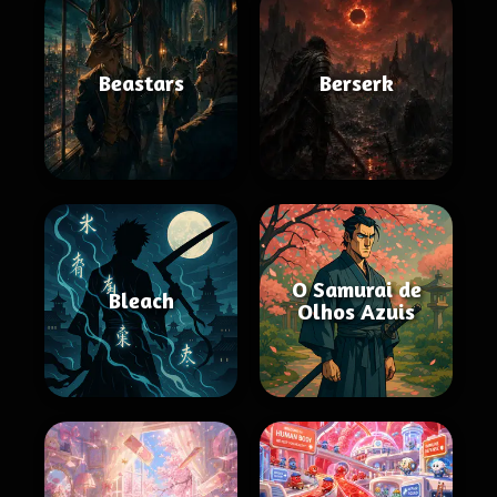
Beastars
Berserk
O Samurai de
Bleach
Olhos Azuis