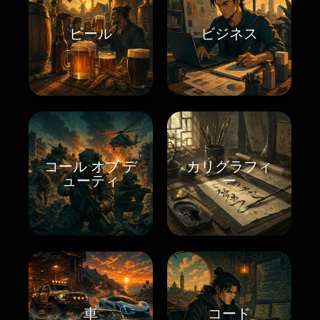
ビール
ビジネス
コール オブ デ
カリグラフィ
ューティ
ー
車
コード